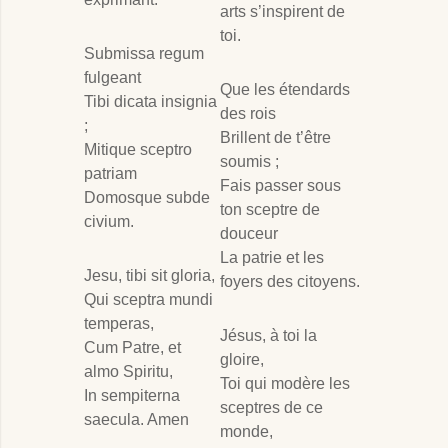
arts s’inspirent de
toi.
Submissa regum
fulgeant
Que les étendards
Tibi dicata insignia
des rois
;
Brillent de t’être
Mitique sceptro
soumis ;
patriam
Fais passer sous
Domosque subde
ton sceptre de
civium.
douceur
La patrie et les
Jesu, tibi sit gloria,
foyers des citoyens.
Qui sceptra mundi
temperas,
Jésus, à toi la
Cum Patre, et
gloire,
almo Spiritu,
Toi qui modère les
In sempiterna
sceptres de ce
saecula. Amen
monde,