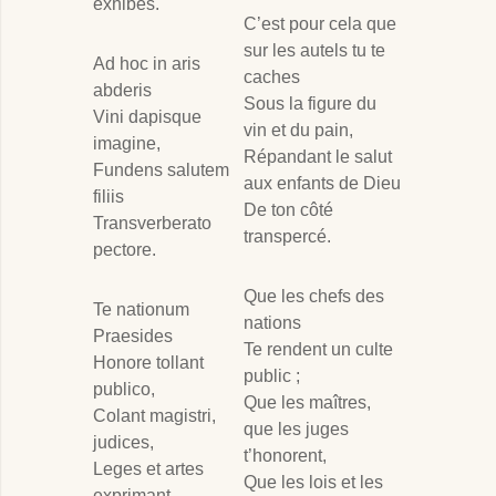
exhibes.
C’est pour cela que
sur les autels tu te
Ad hoc in aris
caches
abderis
Sous la figure du
Vini dapisque
vin et du pain,
imagine,
Répandant le salut
Fundens salutem
aux enfants de Dieu
filiis
De ton côté
Transverberato
transpercé.
pectore.
Que les chefs des
Te nationum
nations
Praesides
Te rendent un culte
Honore tollant
public ;
publico,
Que les maîtres,
Colant magistri,
que les juges
judices,
t’honorent,
Leges et artes
Que les lois et les
exprimant.