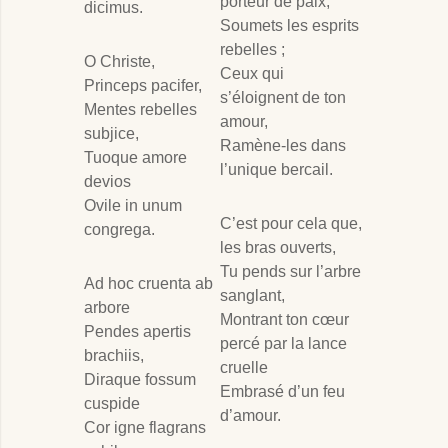
porteur de paix,
dicimus.
Soumets les esprits
rebelles ;
O Christe,
Ceux qui
Princeps pacifer,
s’éloignent de ton
Mentes rebelles
amour,
subjice,
Ramène-les dans
Tuoque amore
l’unique bercail.
devios
Ovile in unum
C’est pour cela que,
congrega.
les bras ouverts,
Tu pends sur l’arbre
Ad hoc cruenta ab
sanglant,
arbore
Montrant ton cœur
Pendes apertis
percé par la lance
brachiis,
cruelle
Diraque fossum
Embrasé d’un feu
cuspide
d’amour.
Cor igne flagrans