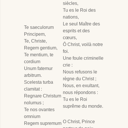
siècles,
Tu es le Roi des
nations,
Le seul Maître des
Te saeculorum
esprits et des
Principem,
cœurs,
Te, Christe,
Ô Christ, voilà notre
Regem gentium,
foi.
Te mentium, te
Une foule criminelle
cordium
crie :
Unum fatemur
Nous refusons le
arbitrum.
règne du Christ ;
Scelesta turba
Nous, en exultant,
clamitat :
nous répondons :
Regnare Christum
Tu es le Roi
nolumus ;
suprême du monde.
Te nos ovantes
omnium
O Christ, Prince
Regem supremum