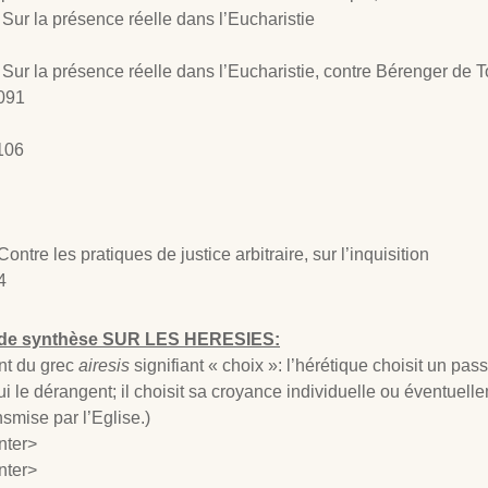
ur la présence réelle dans l’Eucharistie
ur la présence réelle dans l’Eucharistie, contre Bérenger de T
091
106
ontre les pratiques de justice arbitraire, sur l’inquisition
4
e synthèse SUR LES HERESIES:
ent du grec
airesis
signifiant « choix »: l’hérétique choisit un pas
 le dérangent; il choisit sa croyance individuelle ou éventuelle
nsmise par l’Eglise.)
nter>
nter>