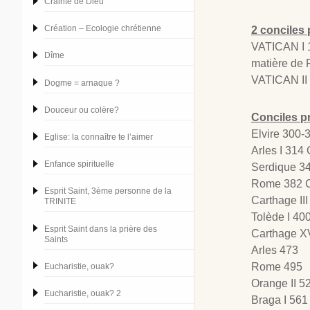
Crainte de Dieu
Création – Ecologie chrétienne
2 conciles
VATICAN I 18
Dîme
matière de F
VATICAN II 1
Dogme = arnaque ?
Douceur ou colère?
Conciles p
Elvire 300-3
Eglise: la connaître te l’aimer
Arles I 314
Enfance spirituelle
Serdique 3
Rome 382 Co
Esprit Saint, 3ème personne de la
Carthage III
TRINITE
Tolède I 400
Esprit Saint dans la prière des
Carthage XV
Saints
Arles 473
Rome 495
Eucharistie, ouak?
Orange II 5
Eucharistie, ouak? 2
Braga I 561 