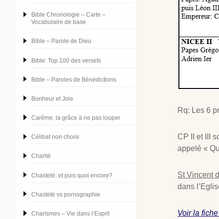
Bible Chronologie – Carte –
Vocabulaire de base
Bible – Parole de Dieu
Bible: Top 100 des versets
Bible – Paroles de Bénédictions
Bonheur et Joie
Rq: Les 6 p
Carême, la grâce à ne pas louper
CP II et III
Célibat non choisi
appelé « Qu
Charité
St Vincent 
Chasteté: et puis quoi encore?
dans l’Egli
Chasteté vs pornographie
Voir la fic
Charismes – Vie dans l’Esprit