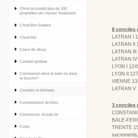
Christ accomplit plus de 300
prophéties de l’Ancien Testament
Christ Bon Pasteur
8 conciles
LATRAN I 11
Christ Roi
LATRAN II 1
Coeur de Jésus
LATRAN III 
LATRAN IV 
Combat spirituel
LYON I 1245
LYON II 127
Communion dans la main ou dans
la bouche?
VIENNE 131
LATRAN V 15
Conciles vs hérésies
Connaissance de Dieu
3 conciles 
CONSTANCE 
Conscience: écoute-la!
BALE-FERRA
Corps
TRENTE 1545
sacrements, 