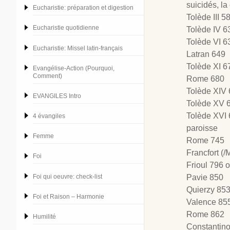
suicidés, la
Eucharistie: préparation et digestion
Tolède III 
Eucharistie quotidienne
Tolède IV 63
Tolède VI 6
Eucharistie: Missel latin-français
Latran 649
Tolède XI 6
Evangélise-Action (Pourquoi,
Comment)
Rome 680
Tolède XIV 
EVANGILES Intro
Tolède XV 6
Tolède XVI 
4 évangiles
paroisse
Femme
Rome 745
Francfort (/
Foi
Frioul 796 
Foi qui oeuvre: check-list
Pavie 850
Quierzy 853
Foi et Raison – Harmonie
Valence 85
Rome 862
Humilité
Constantinop