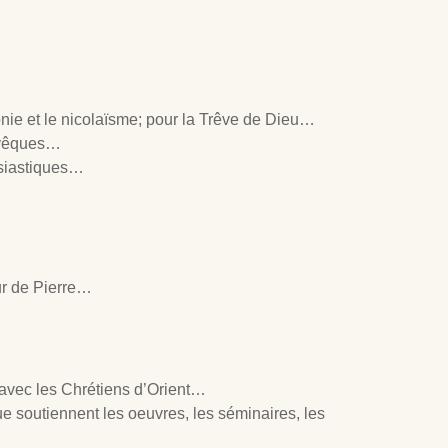
nie et le nicolaïsme; pour la Trêve de Dieu…
 évêques…
ésiastiques…
ur de Pierre…
ec les Chrétiens d’Orient…
e soutiennent les oeuvres, les séminaires, les