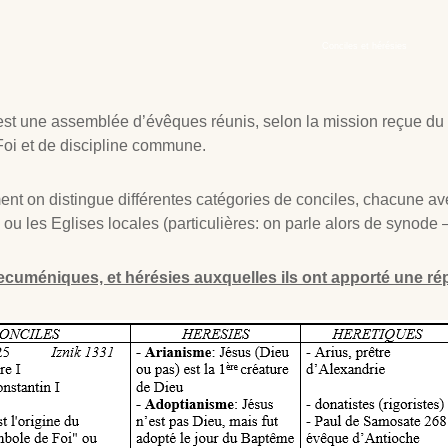
Conciles et hérésies
est une assemblée d’évêques réunis, selon la mission reçue du C
Foi et de discipline commune.
nt on distingue différentes catégories de conciles, chacune ave
ou les Eglises locales (particulières: on parle alors de synode 
ecuméniques, et hérésies auxquelles ils ont apporté une ré