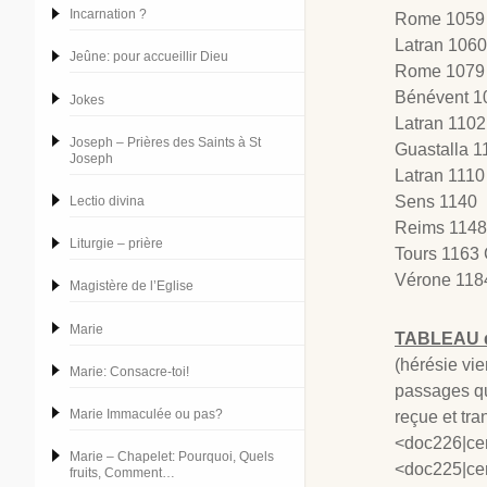
Incarnation ?
Rome 1059 S
Latran 1060
Jeûne: pour accueillir Dieu
Rome 1079 S
Bénévent 1
Jokes
Latran 1102
Joseph – Prières des Saints à St
Guastalla 1
Joseph
Latran 1110
Sens 1140
Lectio divina
Reims 1148
Liturgie – prière
Tours 1163 C
Vérone 118
Magistère de l’Eglise
Marie
TABLEAU d
(hérésie vi
Marie: Consacre-toi!
passages qui
Marie Immaculée ou pas?
reçue et tra
<doc226|ce
Marie – Chapelet: Pourquoi, Quels
<doc225|ce
fruits, Comment…