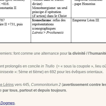
remiers: font comme une alternance pour
la divinité / l’humanit
 sont prolongés en concile
in Trullo
(= « sous la coupole », lieu où
inisexte »: 5ème et 6ème) en 692 pour les évêques orientaux.
de Lérins
vers 445,
Commonitorium 2
(
avertissement contre le
se
par tous, partout et depuis toujours
.
he Dogmes
.