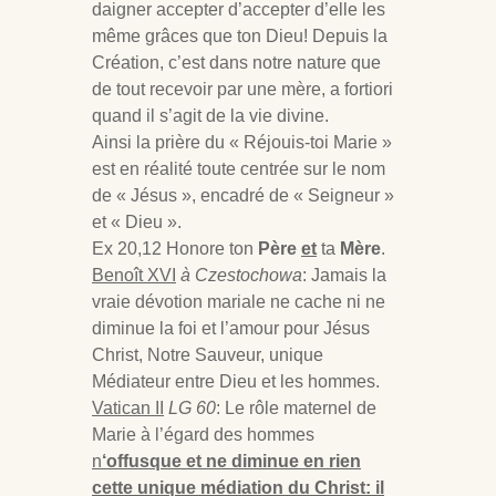
daigner accepter d’accepter d’elle les
même grâces que ton Dieu! Depuis la
Création, c’est dans notre nature que
de tout recevoir par une mère, a fortiori
quand il s’agit de la vie divine.
Ainsi la prière du « Réjouis-toi Marie »
est en réalité toute centrée sur le nom
de « Jésus », encadré de « Seigneur »
et « Dieu ».
Ex 20
,12 Honore ton
Père
et
ta
Mère
.
Benoît XVI
à Czestochowa
: Jamais la
vraie dévotion mariale ne cache ni ne
diminue la foi et l’amour pour Jésus
Christ, Notre Sauveur, unique
Médiateur entre Dieu et les hommes.
Vatican II
LG 60
: Le rôle maternel de
Marie à l’égard des hommes
n
‘offusque et ne diminue en rien
cette unique médiation du Christ: il