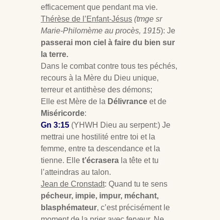
efficacement que pendant ma vie.
Thérèse de l’Enfant-Jésus
(tmge sr
Marie-Philomème au procès, 1915
): Je
passerai mon ciel à faire du bien sur
la terre.
Dans le combat contre tous tes péchés,
recours à la Mère du Dieu unique,
terreur et antithèse des démons;
Elle est Mère de la
Délivrance
et de
Miséricorde
:
Gn 3:15
(YHWH Dieu au serpent:) Je
mettrai une hostilité entre toi et la
femme, entre ta descendance et la
tienne. Elle
t’écrasera
la tête et tu
l’atteindras au talon.
Jean de Cronstadt
: Quand tu te sens
pécheur, impie, impur, méchant,
blasphémateur
, c’est précisément le
moment de la prier avec ferveur. Ne