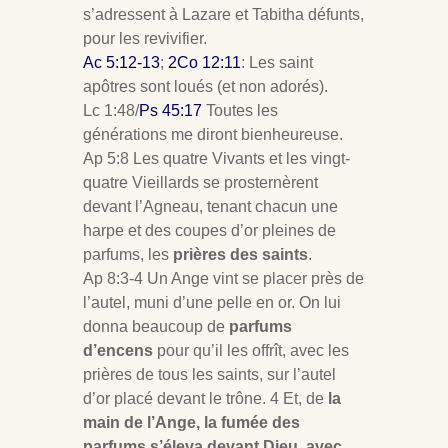
s’adressent à Lazare et Tabitha défunts,
pour les revivifier.
Ac 5:12-13
;
2Co 12:11
: Les saint
apôtres sont loués (et non adorés).
Lc 1:48/
Ps 45:17
Toutes les
générations me diront bienheureuse.
Ap 5:8 Les quatre Vivants et les vingt-
quatre Vieillards se prosternèrent
devant l’Agneau, tenant chacun une
harpe et des coupes d’or pleines de
parfums, les
prières des saints
.
Ap 8:3-4 Un Ange vint se placer près de
l’autel, muni d’une pelle en or. On lui
donna beaucoup de
parfums
d’encens
pour qu’il les offrît, avec les
prières de tous les saints, sur l’autel
d’or placé devant le trône. 4 Et, de
la
main de l’Ange, la fumée des
parfums s’éleva devant Dieu, avec