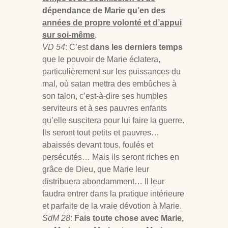
dépendance de Marie qu’en des
années de propre volonté et d’appui
sur soi-même
.
VD 54
: C’est
dans les derniers temps
que le pouvoir de Marie éclatera,
particulièrement sur les puissances du
mal, où satan mettra des embûches à
son talon, c’est-à-dire ses humbles
serviteurs et à ses pauvres enfants
qu’elle suscitera pour lui faire la guerre.
Ils seront tout petits et pauvres…
abaissés devant tous, foulés et
persécutés… Mais ils seront riches en
grâce de Dieu, que Marie leur
distribuera abondamment… Il leur
faudra entrer dans la pratique intérieure
et parfaite de la vraie dévotion à Marie.
SdM 28
:
Fais toute chose avec Marie,