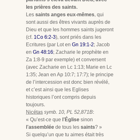
les prières des saints.
Les
saints anges eux-mêmes
, qui
sont aussi des êtres vivants auprès de
Dieu et que les hommes saints jugeront
(cf.
1Co 6:2-3
), sont priés dans les
Ecritures (par Lot en
Gn 19:1-2
; Jacob
en
Gn 48:16
; Zacharie le prophète en
Za 1:8-9 par exemple) et conversent
(avec Zacharie en Lc 1:13; Marie en Lc
1:35; Jean en Ap 10:7; 17:7); le principe
de l’intercession est donc bien révélé,
et c’est ainsi que les Eglises
historiques l’ont compris depuis
toujours.
Nicétas
symb. 10, PL 52,871B
:
« Qu’est-ce que
l’Église
sinon
l’assemblée
de tous les
saints
? »
Si quelqu’un que tu aimes était très