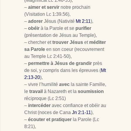
(Magnificat Lc 1:46-55),
–
aimer et servir
notre prochain
(Visitation Lc 1:39.56),
–
adorer
Jésus (Nativité
Mt 2:11
),
–
obéir
à la Parole et se
purifier
(présentation de Jésus au Temple),
– chercher et
trouver Jésus
et
méditer
sa Parole
en son coeur (recouvrement
au Temple Lc 2:41-50),
–
permettre à Jésus de grandir
près
de soi, y compris dans les épreuves (
Mt
2:13-20
),
– vivre l’humilité
avec
la sainte Famille,
le
travail
à Nazareth et la
soumission
réciproque (Lc 2:51)
–
intercéder
avec confiance et obéir au
Christ (noces de Cana
Jn 2:1-11
),
–
écouter et pratiquer
la Parole (Lc
8:21),