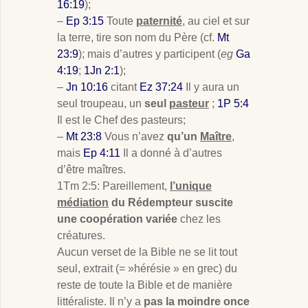
16:19
);
–
Ep 3:15
Toute
paternité
, au ciel et sur
la terre, tire son nom du Père (cf.
Mt
23:9
); mais d’autres y participent (
eg
Ga
4:19
;
1Jn 2:1
);
–
Jn 10:16
citant
Ez 37:24
Il y aura un
seul troupeau, un
seul
pasteur
;
1P 5:4
Il est le Chef des pasteurs;
–
Mt 23:8
Vous n’avez
qu’un
Maître
,
mais
Ep 4:11
Il a donné à d’autres
d’être maîtres.
1Tm 2:5: Pareillement,
l’unique
médiation
du Rédempteur suscite
une coopération variée
chez les
créatures.
Aucun verset de la Bible ne se lit tout
seul, extrait (= »hérésie » en grec) du
reste de toute la Bible et de manière
littéraliste. Il n’y a
pas la moindre once