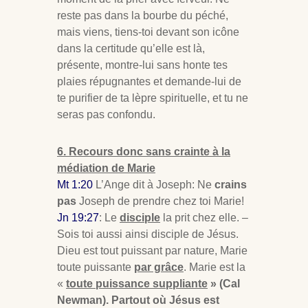
reste pas dans la bourbe du péché,
mais viens, tiens-toi devant son icône
dans la certitude qu’elle est là,
présente, montre-lui sans honte tes
plaies répugnantes et demande-lui de
te purifier de ta lèpre spirituelle, et tu ne
seras pas confondu.
6. Recours donc sans crainte à la
médiation de Marie
Mt 1:20
L’Ange dit à Joseph: Ne
crains
pas
Joseph de prendre chez toi Marie!
Jn 19:27
: Le
disciple
la prit chez elle. –
Sois toi aussi ainsi disciple de Jésus.
Dieu est tout puissant par nature, Marie
toute puissante
par grâce
. Marie est la
«
toute puissance suppliante
» (Cal
Newman). Partout où Jésus est