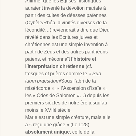
Affirmer que les Eglises historiques
auraient inventé la dévotion mariale à
partir des cultes de déesses païennes
(Cybèle/Rhéa, divinités diverses de la
fécondité…) reviendrait à dire que Dieu
révélé dans les Ecritures juives et
chrétiennes est une simple invention à
partir de Zeus et des autres panthéons
païens, et méconnaît
l’histoire et
l’interprétation chrétienne
(cf.
fresques et prières comme le «
Sub
tuum praesidum
/Sous l’abri de ta
miséricorde », « l’Ascension d’Isaïe »,
les « Odes de Salomon »…) depuis les
premiers siècles de notre ère jusqu’au
moins le XVIIè siècle.
Marie est une simple créature, mais elle
a « reçu une grâce » (Lc 1:28)
absolument unique
, celle de la