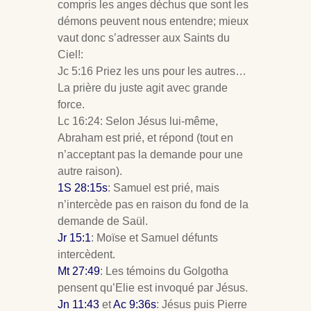
compris les anges déchus que sont les
démons peuvent nous entendre; mieux
vaut donc s’adresser aux Saints du
Ciel!:
Jc 5:16 Priez les uns pour les autres…
La prière du juste agit avec grande
force.
Lc 16:24: Selon Jésus lui-même,
Abraham est prié, et répond (tout en
n’acceptant pas la demande pour une
autre raison).
1S 28:15s
: Samuel est prié, mais
n’intercède pas en raison du fond de la
demande de Saül.
Jr 15:1
: Moïse et Samuel défunts
intercèdent.
Mt 27:49
: Les témoins du Golgotha
pensent qu’Elie est invoqué par Jésus.
Jn 11:43
et
Ac 9:36s
: Jésus puis Pierre