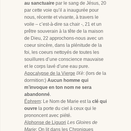
au sanctuaire
par le sang de Jésus, 20
par cette voie qu’il a inaugurée pour
nous, récente et vivante, à travers le
voile – c’est-à-dire sa chair -, 21 et un
prêtre souverain à la tête de la maison
de Dieu, 22 approchons-nous avec un
coeur sincère, dans la plénitude de la
foi, les coeurs nettoyés de toutes les
souillures d’une conscience mauvaise
et le corps lavé d’une eau pure.
Apocalypse de la Vierge
IXè
: (lors de la
dormition:)
Aucun homme qui
m’invoque en ton nom ne sera
abandonné
.
Éphrem
: Le Nom de Marie est la
clé qui
ouvre
la porte du ciel à ceux qui le
prononcent avec piété.
Alphonse de Liguori
Les Gloires de
Marie
: On lit dans les Chroniques