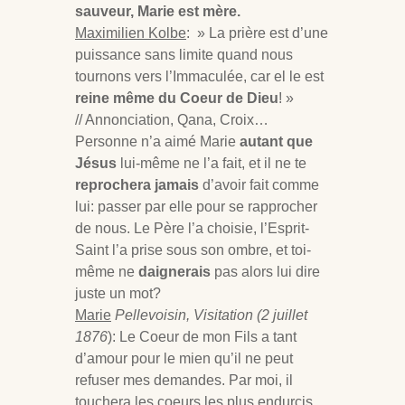
sauveur, Marie est mère.
Maximilien Kolbe
: » La prière est d’une
puissance sans limite quand nous
tournons vers l’Immaculée, car el le est
reine même du Coeur de Dieu
! »
// Annonciation, Qana, Croix…
Personne n’a aimé Marie
autant que
Jésus
lui-même ne l’a fait, et il ne te
reprochera jamais
d’avoir fait comme
lui: passer par elle pour se rapprocher
de nous. Le Père l’a choisie, l’Esprit-
Saint l’a prise sous son ombre, et toi-
même ne
daignerais
pas alors lui dire
juste un mot?
Marie
Pellevoisin, Visitation (2 juillet
1876
): Le Coeur de mon Fils a tant
d’amour pour le mien qu’il ne peut
refuser mes demandes. Par moi, il
touchera les coeurs les plus endurcis.