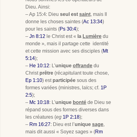
Dieu. Ainsi:
– Ap 15:4: Dieu
seul est
saint
, mais Il
donne les choses saintes (
Ac 13:34
)
pour les saints (
Ps 30:4
);
–
Jn 8:12
le Christ est «
la
Lumière
du
monde », mais il partage cette identité
et cette mission avec ses disciples (
Mt
5:14
);
–
He 10:12
: L’
unique
offrande
du
Christ
prêtre
(récapitulant toute chose,
Ep 1:10
) est
participée
sous des
formes variées (ministres, laïcs; cf.
1P
2:5
);
–
Mc 10:18
: L’
unique
bonté
de Dieu se
répand sous des formes diverses dans
les créatures (
eg
1P 2:18
);
–
Rm 16:27
: Dieu est l’
unique
sage
,
mais dit aussi « Soyez sages » (
Rm