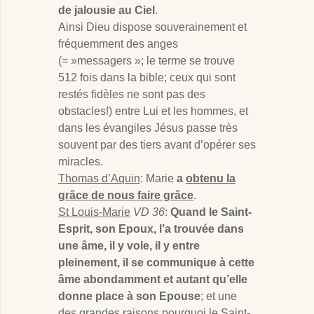
de jalousie au Ciel
.
Ainsi Dieu dispose souverainement et
fréquemment des anges
(= »messagers »; le terme se trouve
512 fois dans la bible; ceux qui sont
restés fidèles ne sont pas des
obstacles!) entre Lui et les hommes, et
dans les évangiles Jésus passe très
souvent par des tiers avant d’opérer ses
miracles.
Thomas d’Aquin
: Marie
a
obtenu la
grâce de nous faire grâce
.
St Louis-Marie
VD 36
:
Quand le Saint-
Esprit, son Epoux, l’a trouvée dans
une âme, il y vole, il y entre
pleinement, il se communique à cette
âme abondamment et autant qu’elle
donne place à son Epouse
; et une
des grandes raisons pourquoi le Saint-