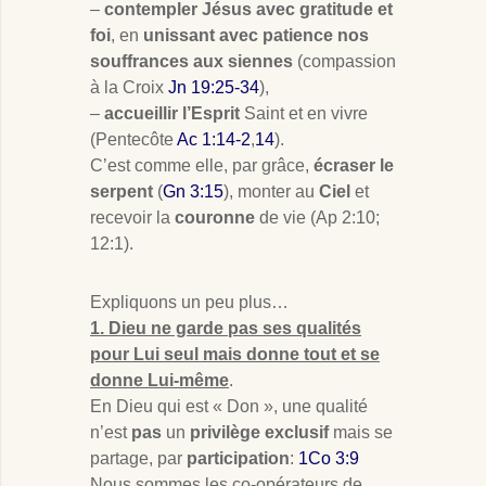
–
contempler Jésus avec gratitude et
foi
, en
unissant avec patience nos
souffrances aux siennes
(compassion
à la Croix
Jn 19:25-34
),
–
accueillir l’Esprit
Saint et en vivre
(Pentecôte
Ac 1:14-2
,
14
).
C’est comme elle, par grâce,
écraser le
serpent
(
Gn 3:15
), monter au
Ciel
et
recevoir la
couronne
de vie (Ap 2:10;
12:1).
Expliquons un peu plus…
1. Dieu ne garde pas ses qualités
pour Lui seul mais donne tout et se
donne Lui-même
.
En Dieu qui est « Don », une qualité
n’est
pas
un
privilège exclusif
mais se
partage, par
participation
:
1Co 3:9
Nous sommes les co-opérateurs de