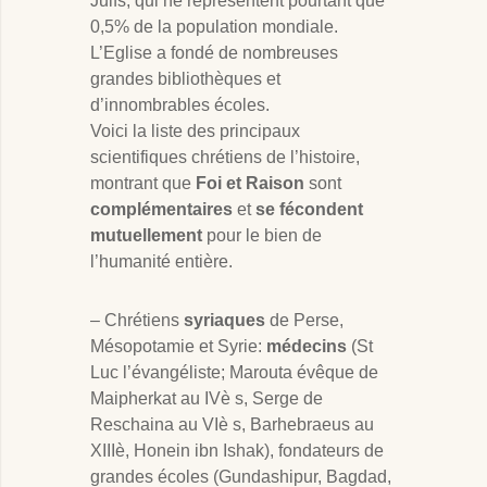
Juifs, qui ne représentent pourtant que
0,5% de la population mondiale.
L’Eglise a fondé de nombreuses
grandes bibliothèques et
d’innombrables écoles.
Voici la liste des principaux
scientifiques chrétiens de l’histoire,
montrant que
Foi et Raison
sont
complémentaires
et
se fécondent
mutuellement
pour le bien de
l’humanité entière.
– Chrétiens
syriaques
de Perse,
Mésopotamie et Syrie:
médecins
(St
Luc l’évangéliste; Marouta évêque de
Maipherkat au IVè s, Serge de
Reschaina au VIè s, Barhebraeus au
XIIIè, Honein ibn Ishak), fondateurs de
grandes écoles (Gundashipur, Bagdad,