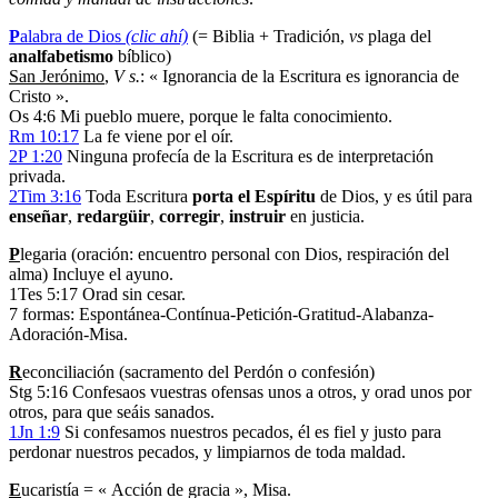
P
alabra de Dios
(clic ahí)
(= Biblia + Tradición,
vs
plaga del
analfabetismo
bíblico)
San Jerónimo
,
V s.
: « Ignorancia de la Escritura es ignorancia de
Cristo ».
Os 4:6 Mi pueblo muere, porque le falta conocimiento.
Rm 10:17
La fe viene por el oír.
2P 1:20
Ninguna profecía de la Escritura es de interpretación
privada.
2Tim 3:16
Toda Escritura
porta el Espíritu
de Dios, y es útil para
enseñar
,
redargüir
,
corregir
,
instruir
en justicia.
P
legaria (oración: encuentro personal con Dios, respiración del
alma) Incluye el ayuno.
1Tes 5:17 Orad sin cesar.
7 formas: Espontánea-Contínua-Petición-Gratitud-Alabanza-
Adoración-Misa.
R
econciliación (sacramento del Perdón o confesión)
Stg 5:16 Confesaos vuestras ofensas unos a otros, y orad unos por
otros, para que seáis sanados.
1Jn 1:9
Si confesamos nuestros pecados, él es fiel y justo para
perdonar nuestros pecados, y limpiarnos de toda maldad.
E
ucaristía = « Acción de gracia », Misa.