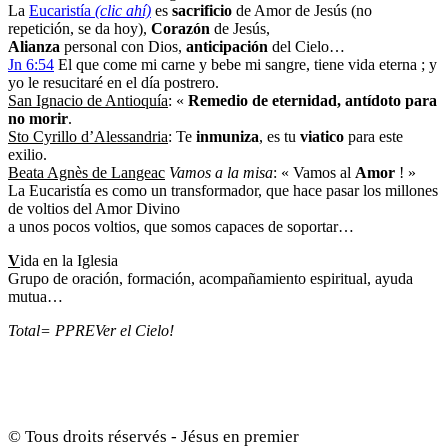
La
Eucaristía
(clic ahí)
es
sacrificio
de Amor de Jesús (no
repetición, se da hoy),
Corazón
de Jesús,
Alianza
personal con Dios,
anticipación
del Cielo…
Jn 6:54
El que come mi carne y bebe mi sangre, tiene vida eterna ; y
yo le resucitaré en el día postrero.
San Ignacio de Antioquía
: «
Remedio de eternidad, antídoto para
no morir
.
Sto Cyrillo d’Alessandria
: Te
inmuniza
, es tu
viatico
para este
exilio.
Beata Agnès de Langeac
Vamos a la misa
: « Vamos al
Amor
! »
La Eucaristía es como un transformador, que hace pasar los millones
de voltios del Amor Divino
a unos pocos voltios, que somos capaces de soportar…
V
ida en la Iglesia
Grupo de oración, formación, acompañamiento espiritual, ayuda
mutua…
Total= PPREVer el Cielo!
© Tous droits réservés - Jésus en premier