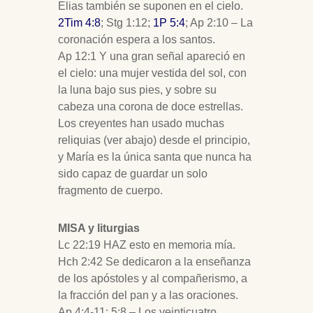
Elias también se suponen en el cielo.
2Tim 4:8
; Stg 1:12;
1P 5:4
; Ap 2:10 – La
coronación espera a los santos.
Ap 12:1 Y una gran señal apareció en
el cielo: una mujer vestida del sol, con
la luna bajo sus pies, y sobre su
cabeza una corona de doce estrellas.
Los creyentes han usado muchas
reliquias (ver abajo) desde el principio,
y María es la única santa que nunca ha
sido capaz de guardar un solo
fragmento de cuerpo.
MISA y liturgias
Lc 22:19 HAZ esto en memoria mía.
Hch 2:42 Se dedicaron a la enseñanza
de los apóstoles y al compañerismo, a
la fracción del pan y a las oraciones.
Ap 4:4-11; 5:8 – Los veinticuatro