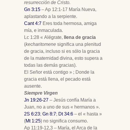
resurrección de Cristo.
Gn 3:15
– Ap 12:1-17 María Nueva,
aplastando a la serpiente.
Cant 4:7
Eres toda hermosa, amiga
mía, e inmaculada.
Lc 1:28 « Alégrate,
llena de gracia
(
kecharitomene
significa una plenitud
de gracia, incluso si es sólo la gracia
de la maternidad divina, esto supera a
todas las demás gracias).
El Señor está contigo » ; Donde la
gracia está llena, el pecado está
ausente.
Siempre Virgen
Jn 19:26-27
– Jesús confía María a
Juan, no a uno de sus « hermanos ».
2S 6:23
;
Gn 8:7
;
Dt 34:6
– el « hasta »
(
Mt 1:25
) no significa consumo.
Ap 11:19-12,3 – María, el Arca de la