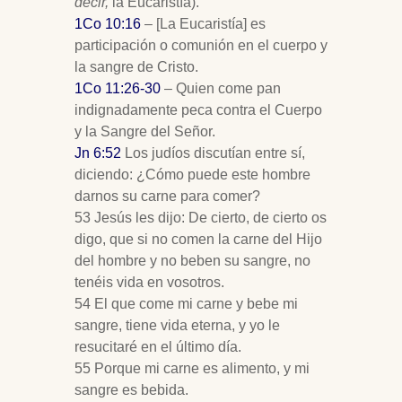
decir,
la Eucaristía).
1Co 10:16
– [La Eucaristía] es
participación o comunión en el cuerpo y
la sangre de Cristo.
1Co 11:26-30
– Quien come pan
indignadamente peca contra el Cuerpo
y la Sangre del Señor.
Jn 6:52
Los judíos discutían entre sí,
diciendo: ¿Cómo puede este hombre
darnos su carne para comer?
53 Jesús les dijo: De cierto, de cierto os
digo, que si no comen la carne del Hijo
del hombre y no beben su sangre, no
tenéis vida en vosotros.
54 El que come mi carne y bebe mi
sangre, tiene vida eterna, y yo le
resucitaré en el último día.
55 Porque mi carne es alimento, y mi
sangre es bebida.