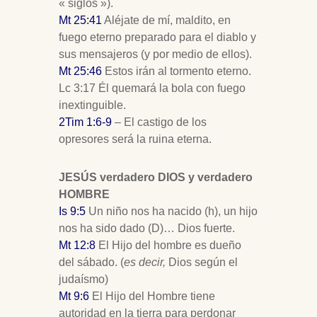
« siglos »).
Mt 25:41
Aléjate de mí, maldito, en
fuego eterno preparado para el diablo y
sus mensajeros (y por medio de ellos).
Mt 25:46
Estos irán al tormento eterno.
Lc 3:17 Él quemará la bola con fuego
inextinguible.
2Tim 1:6-9
– El castigo de los
opresores será la ruina eterna.
JESÚS verdadero DIOS y verdadero
HOMBRE
Is 9:5
Un niño nos ha nacido (h), un hijo
nos ha sido dado (D)… Dios fuerte.
Mt 12:8
El Hijo del hombre es dueño
del sábado. (
es decir,
Dios según el
judaísmo)
Mt 9:6
El Hijo del Hombre tiene
autoridad en la tierra para perdonar