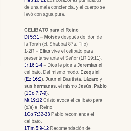
Heb 10:22
Los corazones purificados
de una mala conciencia, y el cuerpo se
lavó con agua pura.
CELIBATO para el Reino
Dt 5:31
–
Moisés
después del don de
la Torah (cf. Shabbat 87a, Filo)
1-2R –
Elias
vive el celibato para
presentarse ante el Señor (1R 19:11).
Jr 16:1-4
– Dios le pide a
Jeremías el
celibato. Del mismo modo,
Ezequiel
(
Ez 16:2
),
Juan el Bautista
,
Lázaro
y
sus hermanas
, el mismo
Jesús
,
Pablo
(
1Co 7:7-9
).
Mt 19:12
Cristo evoca el celibato para
(
dia
) el Reino.
1Co 7:32-33
Pablo recomienda el
celibato.
1Tim 5:9-12
Recomendación de