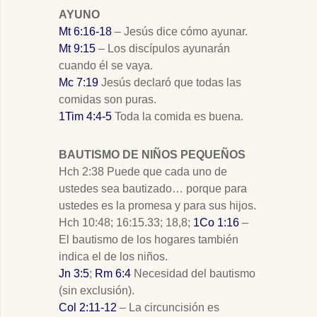
AYUNO
Mt 6:16-18
– Jesús dice cómo ayunar.
Mt 9:15
– Los discípulos ayunarán
cuando él se vaya.
Mc 7:19
Jesús declaró que todas las
comidas son puras.
1Tim 4:4-5
Toda la comida es buena.
BAUTISMO DE NIÑOS PEQUEÑOS
Hch 2:38 Puede que cada uno de
ustedes sea bautizado… porque para
ustedes es la promesa y para sus hijos.
Hch 10:48; 16:15.33; 18,8;
1Co 1:16
–
El bautismo de los hogares también
indica el de los niños.
Jn 3:5
;
Rm 6:4
Necesidad del bautismo
(sin exclusión).
Col 2:11-12
– La circuncisión es