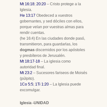
Mt 16:18
;
20:20
– Cristo protege a la
Iglesia.
He 13:17
Obedeced a vuestros
gobernantes, y sed dóciles con ellos,
porque velan por vuestras almas para
rendir cuentas.
(he 16:4) En las ciudades donde pasó,
transmitieron, para guardarlas, los
dogmas
discernidos por los apóstoles
y presbíteros de Jerusalén.
Mt 18:17-18
– La iglesia como
autoridad final.
Mt 23:2
– Sucesores fariseos de Moisés
(púlpito).
1Co 5:5
;
1Ti 1:20
– La Iglesia puede
excomulgar.
Iglesia -UNIDAD