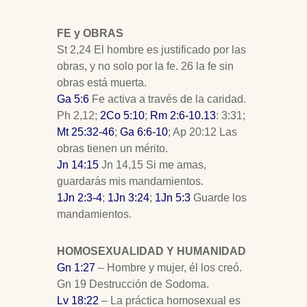
FE y
OBRAS
St 2,24 El hombre es justificado por las
obras, y no solo por la fe. 26 la fe sin
obras está muerta.
Ga 5:6
Fe activa a través de la caridad.
Ph 2,12;
2Co 5:10
;
Rm 2:6-10.13
: 3:31;
Mt 25:32-46
;
Ga 6:6-10
; Ap 20:12 Las
obras tienen un mérito.
Jn 14:15
Jn 14
,15 Si me amas,
guardarás mis mandamientos.
1Jn 2:3-4
;
1Jn 3:24
;
1Jn 5:3
Guarde los
mandamientos.
HOMOSEXUALIDAD Y HUMANIDAD
Gn 1:27
– Hombre y mujer, él los creó.
Gn 19
Destrucción de Sodoma.
Lv 18:22
– La práctica homosexual es