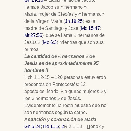
Gn 29:15
– Labán, el tío de Jacob,
llama a Jacob su « hermano ».
María, mujer de Cleofás y « hermana »
de la Virgen María (
Jn 19:25
) es la
madre de Santiago y José (
Mc 15:47
;
Mt 27:56
), que se llama « hermanos de
Jesús » (
Mc 6:3
) mientras que son sus
primos.
La cantidad de « hermanos » de
Jesús es de aproximadamente 95
hombres !!
Hch 1,12-15 – 120 personas estuvieron
presentes en Pentecostés: 12
apóstoles, María, « algunas mujeres » y
los « hermanos » de Jesús.
Evidentemente, la resta muestra que no
son hermanos según la carne.
Asunción y coronación de María
Gn 5:24
;
He 11:5
;
2
R 2:1-13 –
H
enok y