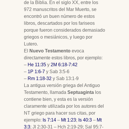
de la Biblia. En el siglo XX, entre los
972 manuscritos del Mar Muerto, se
encontró un buen número de estos
libros, descartados por los fariseos
porque fueron considerados demasiado
griegos o mesiánicos, y luego por
Lutero.
El
Nuevo Testamento
evoca
directamente estos libros, por ejemplo:
–
He 11:35
y
2M 6:18-7:42
–
1P 1:6-7
y Sab 3:5-6
–
Rm 1:18-32
y Sab 13:1-9
La antigua versión griega del Antiguo
Testamento, llamada
Septuaginta
los
contiene bien, y esta es la versión
claramente utilizada por los autores del
NT griego para hacer sus citas, por
ejemplo:
Is 7:14
–
Mt 1:23
;
Is 40:3
–
Mt
3:3
; JI 2:30-31 – Hch 2:19-29; Sal 95:7-