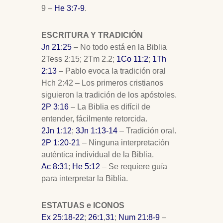
9 –
He 3:7-9
.
ESCRITURA Y TRADICIÓN
Jn 21:25
– No todo está en la Biblia
2Tess 2:15; 2Tm 2.2;
1Co 11:2
;
1Th
2:13
– Pablo evoca la tradición oral
Hch 2:42 – Los primeros cristianos
siguieron la tradición de los apóstoles.
2P 3:16
– La Biblia es difícil de
entender, fácilmente retorcida.
2Jn 1:12
;
3Jn 1:13-14
– Tradición oral.
2P 1:20-21
– Ninguna interpretación
auténtica individual de la Biblia.
Ac 8:31
;
He 5:12
– Se requiere guía
para interpretar la Biblia.
ESTATUAS e
ICONOS
Ex 25:18-22
;
26:1
,
31
;
Num 21:8-9
–