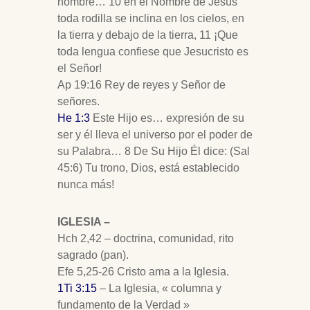
nombre… 10 en el Nombre de Jesús
toda rodilla se inclina en los cielos, en
la tierra y debajo de la tierra, 11 ¡Que
toda lengua confiese que Jesucristo es
el Señor!
Ap 19:16 Rey de reyes y Señor de
señores.
He 1:3
Este Hijo es… expresión de su
ser y él lleva el universo por el poder de
su Palabra… 8 De Su Hijo Él dice: (Sal
45:6) Tu trono, Dios, está establecido
nunca más!
IGLESIA –
Hch 2,42 – doctrina, comunidad, rito
sagrado (pan).
Efe 5,25-26 Cristo ama a la Iglesia.
1Ti 3:15
– La Iglesia, « columna y
fundamento de la Verdad »