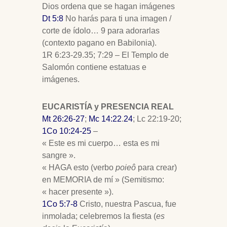
Dios ordena que se hagan imágenes
Dt 5:8
No harás para ti una imagen /
corte de ídolo… 9 para adorarlas
(contexto pagano en Babilonia).
1R 6:23-29.35; 7:29 – El Templo de
Salomón contiene estatuas e
imágenes.
EUCARISTÍA y PRESENCIA REAL
Mt 26:26-27
;
Mc 14:22
.
24
; Lc 22:19-20;
1Co 10:24-25
–
« Este es mi cuerpo… esta es mi
sangre ».
« HAGA esto (verbo
poieô
para crear)
en MEMORIA de mí » (Semitismo:
« hacer presente »).
1Co 5:7-8
Cristo, nuestra Pascua, fue
inmolada; celebremos la fiesta (
es