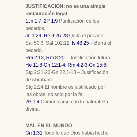
JUSTIFICACIÓN: no es una simple
restauración legal
1Jn 1:7
,
2P 1:9
Purificación de los
pecados.
Jn 1:29
,
He 9:26-28
Quita el pecado.
Sal 50:3, Sal 102:12,
Is 43:25
– Borra el
pecado.
Rm 2:13
,
Rm 3:20
– Justificación futura.
He 11:8
-
Gn 12:1-4
;
Rm 4:2-3
-
Gn 15:6
;
Stg 2:21-23-Gn 22
,1-18 – Justificación
de Abraham.
Stg 2:24 El hombre es justificado por
las obras, no solo por la fe.
2P 1:4
Comunicarse con la naturaleza
divina.
MAL EN EL MUNDO
Gn 1:31
Todo lo que Dios había hecho