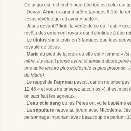
Celui qui est recherché pour être tué est celui qui g
. Devant
Anne
ex-grand prêtre (années 6-15), le ren
Jésus révélée qui dit avoir « parlé ».
. Jésus devant
Pilate
, la vérité de ce qu’il est: « ec
revêtu des ornement royaux car il continue à être roi
. Le
titulus
sur la croix en 3 langues que tous peuven
royauté de Jésus.
.
Marie
au pied de la croix où elle est « femme »
(si
mère, il y aurait pensé avant et aurait d’abord parlé à
une autre lecture plus ecclésiale et plus profonde. 
de Marie).
. Le rappel de
l’agneau
pascal, car on ne brise pas
12
,46 « et vous ne briserez aucun os »), il est mor
on sacrifiait les agneaux.
. L’
eau et le sang
où les Pères ont vu le baptême et 
. La
sépulture
neuve au jardin avec Nicodème. Jés
personnage important avec beaucoup de parfum: 100