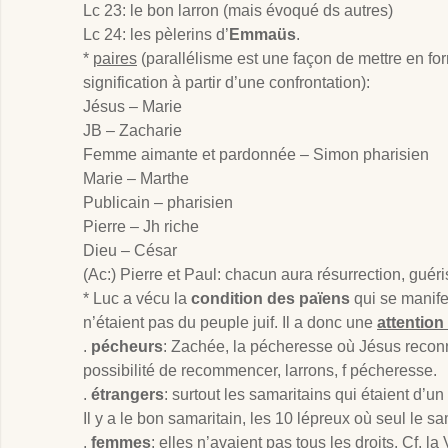
Lc 23: le bon larron (mais évoqué ds autres)
Lc 24: les pèlerins d’
Emmaüs
.
*
paires
(parallélisme est une façon de mettre en fo
signification à partir d’une confrontation):
Jésus – Marie
JB – Zacharie
Femme aimante et pardonnée – Simon pharisien
Marie – Marthe
Publicain – pharisien
Pierre – Jh riche
Dieu – César
(Ac:) Pierre et Paul: chacun aura résurrection, gué
* Luc a vécu la
condition des païens
qui se manifes
n’étaient pas du peuple juif. Il a donc une
attention 
.
pécheurs
: Zachée, la pécheresse où Jésus reconna
possibilité de recommencer, larrons, f pécheresse.
.
étrangers
: surtout les samaritains qui étaient d’u
Il y a le bon samaritain, les 10 lépreux où seul le sa
.
femmes
: elles n’avaient pas tous les droits. Cf. l