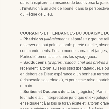
dans la
rupture
. La miséricorde bouleverse la justi
. l’invitation à un acte de liberté, dans la perspectiv
du Règne de Dieu.
COURANTS ET TENDANCES DU JUDAïSME DU
–
Pharisiens
(
littéralement
« séparés »): groupe rel
observer en tout point la torah: pureté rituelle, ob
commandements. Foi au monde surnaturel (anges, es
Particulièrement actifs dans les synagogues.
–
Sadducéens
(
d’après Tsadoq, chef des prêtres 
retiennent la torah au sens strict (pentateuque). Pour
en dehors de Dieu: espérance d’un bonheur terrestr
(aristocratie sacerdotale), et pour cette raison par
romain.
–
Scribes et Docteurs de la Loi
(Légistes): Parmi 
leur rôle était l’interprétation juridique et exégétique
enseignaient à al fois la torah écrite et la torah oral