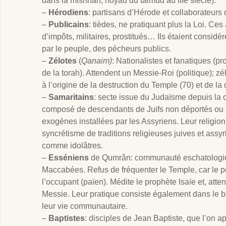
dans la mishnah, noyau du talmud au IIIè siècle).
–
Hérodiens
: partisans d’Hérode et collaborateur
–
Publicains
: tièdes, ne pratiquant plus la Loi. Ces
d’impôts, militaires, prostitués… Ils étaient consid
par le peuple, des pécheurs publics.
–
Zélotes
(
Qanaim)
: Nationalistes et fanatiques (p
de la torah). Attendent un Messie-Roi (politique); zé
à l’origine de la destruction du Temple (70) et de la
–
Samaritains
: secte issue du Judaïsme depuis la
composé de descendants de Juifs non déportés ou r
exogènes installées par les Assyriens. Leur religio
syncrétisme de traditions religieuses juives et assy
comme idolâtres.
–
Esséniens
de Qumrân: communauté eschatologiqu
Maccabées. Refus de fréquenter le Temple, car le 
l’occupant (païen). Médite le prophète Isaïe et, att
Messie. Leur pratique consiste également dans le 
leur vie communautaire.
–
Baptistes
: disciples de Jean Baptiste, que l’on a