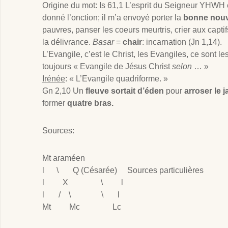
Origine du mot: Is 61
,1 L’esprit du Seigneur YHWH
donné l’onction; il m’a envoyé porter la
bonne nouv
pauvres, panser les coeurs meurtris, crier aux captifs
la délivrance.
Basar
=
chair
: incarnation (Jn 1
,14).
L’Evangile, c’est le Christ, les Evangiles, ce sont le
toujours « Evangile de Jésus Christ
selon
… »
Irénée
: « L’Evangile quadriforme. »
Gn 2
,10 Un
fleuve sortait d’éden
pour
arroser le j
former
quatre bras.
Sources:
Mt araméen
l \ Q (Césarée) Sources particulières
l X \ l
l / \ \ l
Mt Mc Lc