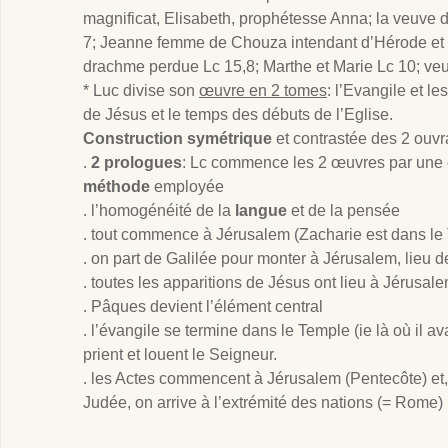
magnificat, Elisabeth, prophétesse Anna; la veuve 
7; Jeanne femme de Chouza intendant d’Hérode et
drachme perdue Lc 15,8; Marthe et Marie Lc 10; ve
* Luc divise son
œuvre en 2 tomes
: l’Evangile et le
de Jésus et le temps des débuts de l’Eglise.
Construction symétrique
et contrastée des 2 ouvr
.
2 prologues
: Lc commence les 2 œuvres par une
méthode
employée
. l’homogénéité de la
langue
et de la pensée
. tout commence à Jérusalem (Zacharie est dans le
. on part de Galilée pour monter à Jérusalem, lieu d
. toutes les apparitions de Jésus ont lieu à Jérusal
. Pâques devient l’élément central
. l’évangile se termine dans le Temple (ie là où il 
prient et louent le Seigneur.
. les Actes commencent à Jérusalem (Pentecôte) et,
Judée, on arrive à l’extrémité des nations (= Rome)