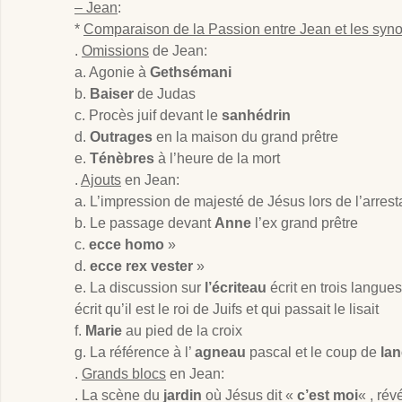
– Jean
:
*
Comparaison de la Passion entre Jean et les syn
.
Omissions
de Jean:
a. Agonie à
Gethsémani
b.
Baiser
de Judas
c. Procès juif devant le
sanhédrin
d.
Outrages
en la maison du grand prêtre
e.
Ténèbres
à l’heure de la mort
.
Ajouts
en Jean:
a. L’impression de majesté de Jésus lors de l’arrest
b. Le passage devant
Anne
l’ex grand prêtre
c.
ecce homo
»
d.
ecce rex vester
»
e. La discussion sur
l’écriteau
écrit en trois langues
écrit qu’il est le roi de Juifs et qui passait le lisait
f.
Marie
au pied de la croix
g. La référence à l’
agneau
pascal et le coup de
la
.
Grands blocs
en Jean:
. La scène du
jardin
où Jésus dit «
c’est moi
« , rév