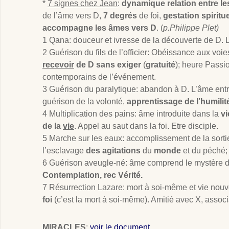
*
7 signes chez Jean
:
dynamique
relation
entre le
de l’âme vers D,
7 degrés
de foi,
gestation spiritue
accompagne les âmes vers D
. (
p.Philippe Plet)
1 Qana: douceur et ivresse de la découverte de D. 
2 Guérison du fils de l’officier: Obéissance aux vo
recevoir
de D sans exiger
(
gratuité
); heure Passi
contemporains de l’événement.
3 Guérison du paralytique: abandon à D. L’âme ent
guérison de la volonté,
apprentissage de l’humilit
4 Multiplication des pains: âme introduite dans la
vi
de la
vie
. Appel au saut dans la foi. Etre disciple.
5 Marche sur les eaux: accomplissement de la sorti
l’esclavage
des agitations
du
monde
et du péché; 
6 Guérison aveugle-né: âme comprend le mystère 
Contemplation, rec Vérité.
7 Résurrection Lazare: mort à soi-même et vie nouv
foi
(c’est la mort à soi-même). Amitié avec X, associ
MIRACLES
:
voir le document