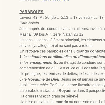
PARABOLES.
Environ
43
: Mt: 20 (de 1 -5,13- à 17 versets); Lc: 
Para-bolein
Jeter auprès de: conduire vers un ailleurs: invite à 
Mashal (39 fois AT). 1ère: Natan 2S 12
.
Le sens est dans l’élément principal, les éléments 
service (vs allégorie) et ne sont pas à retenir.
On retrouve ces paraboles dans
3 grands context
1-
les
situations conflictuelles ou d’incompréhe
2-
les
enseignements
, où il s’agit de conduire son
compréhension de qui Il est ou ce qu’Il doit faire (eg
fils prodigue, les remises de dettes, le festin des e
3-
le
Royaume de Dieu
. Jésus ne dit jamais ce qu’
quoi il
ressemble
. Parfois du genre littéraire apocal
La parabole instaure le
Royaume
dans 3 perspecti
. la
croissance
: cf. grain de sénevé
. la mise en cause du
monde
où nous sommes. Le 