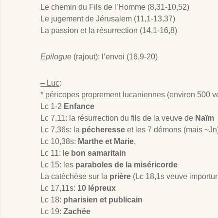
Le chemin du Fils de l’Homme (8,31-10,52)
Le jugement de Jérusalem (11,1-13,37)
La passion et la résurrection (14,1-16,8)
Epilogue
(rajout): l’envoi (16,9-20)
– Luc
:
*
péricopes proprement lucaniennes
(environ 500 ve
Lc 1-2
Enfance
Lc 7,11: la résurrection du fils de la veuve de
Naïm
Lc 7,36s: la
pécheresse
et les 7 démons (mais ~Jn
Lc 10,38s:
Marthe et Marie
,
Lc 11: le
bon samaritain
Lc 15: les
paraboles de la miséricorde
La catéchèse sur la
prière
(Lc 18,1s veuve import
Lc 17,11s:
10 lépreux
Lc 18:
pharisien et publicain
Lc 19:
Zachée