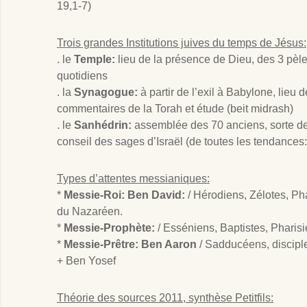
19
,1-7)
Trois grandes Institutions juives du temps de Jésus:
. le
Temple:
lieu de la présence de Dieu, des 3 pèle
quotidiens
. la
Synagogue:
à partir de l’exil à Babylone, lieu 
commentaires de la Torah et étude (beit midrash)
. le
Sanhédrin:
assemblée des 70 anciens, sorte de
conseil des sages d’Israël (de toutes les tendance
Types d’attentes messianiques:
*
Messie-Roi: Ben David:
/ Hérodiens, Zélotes, Ph
du Nazaréen.
*
Messie-Prophète:
/ Esséniens, Baptistes, Pharis
*
Messie-Prêtre: Ben Aaron
/ Sadducéens, discipl
+ Ben Yosef
Théorie des sources 2011, synthèse Petitfils: