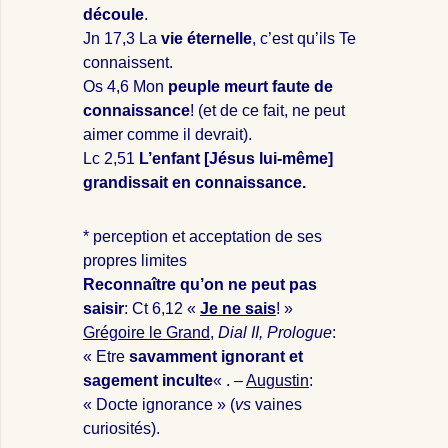
découle
.
Jn 17
,3 La
vie éternelle
, c’est qu’ils Te
connaissent.
Os 4,6 Mon
peuple meurt faute de
connaissance
! (et de ce fait, ne peut
aimer comme il devrait).
Lc 2,51
L’enfant [Jésus lui-même]
grandissait en connaissance.
* perception et acceptation de ses
propres limites
Reconnaître qu’on ne peut pas
saisir
: Ct 6,12 «
Je ne sais
! »
Grégoire le Grand
,
Dial II, Prologue
:
« Etre
savamment ignorant et
sagement inculte
« . –
Augustin
:
« Docte ignorance » (
vs
vaines
curiosités).