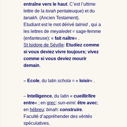
entraîne vers le haut
. C’est l’ultime
lettre de la
torah
pentateuque) et du
tanakh
. (Ancien Testament).
Etudiant est le mot dérivé
talmid
, qui a
les lettres de
meyaledet
= sage-femme
(enfanteuse): «
fait naître
« .
St Isidore de Séville
:
Etudiez comme
si vous deviez vivre toujours; vivez
comme si vous deviez mourir
demain
.
– Ecole
, du latin
schola
= «
loisir
« .
–
Intelligence
, du latin «
cueillir/lire
entre
« ; en
grec
:
sun-eimi
:
être avec
;
en
hébreu
:
binah
:
construire
.
Faculté d’appréhender des vérités
spéculatives.