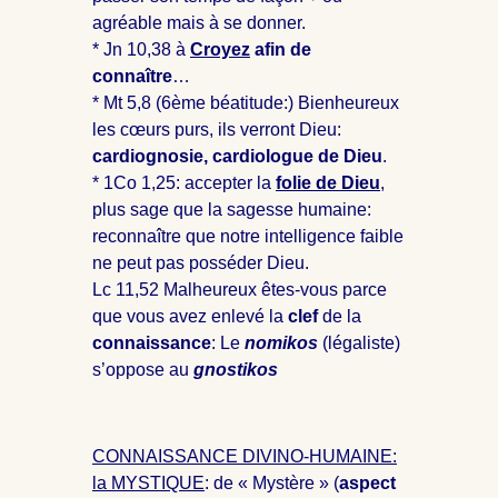
agréable mais à se donner.
* Jn 10
,38 à
Croyez
afin de
connaître
…
* Mt 5
,8 (6ème béatitude:) Bienheureux
les cœurs purs, ils verront Dieu:
cardiognosie, cardiologue de Dieu
.
* 1Co 1
,25: accepter la
folie de Dieu
,
plus sage que la sagesse humaine:
reconnaître que notre intelligence faible
ne peut pas posséder Dieu.
Lc 11,52 Malheureux êtes-vous parce
que vous avez enlevé la
clef
de la
connaissance
: Le
nomikos
(légaliste)
s’oppose au
gnostikos
CONNAISSANCE DIVINO-HUMAINE:
la MYSTIQUE
: de « Mystère » (
aspect