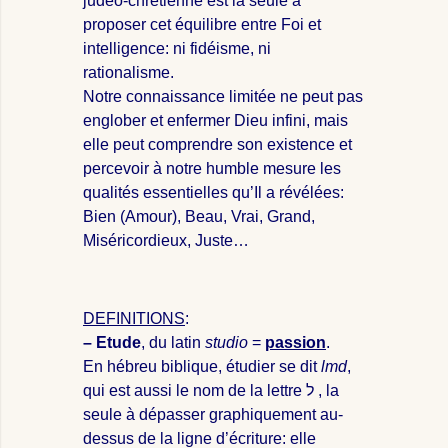
judéo-chrétienne est la seule à
proposer cet équilibre entre Foi et
intelligence: ni fidéisme, ni
rationalisme.
Notre connaissance limitée ne peut pas
englober et enfermer Dieu infini, mais
elle peut comprendre son existence et
percevoir à notre humble mesure les
qualités essentielles qu’Il a révélées:
Bien (Amour), Beau, Vrai, Grand,
Miséricordieux, Juste…
DEFINITIONS
:
– Etude
, du latin
studio
=
passion
.
En hébreu biblique, étudier se dit
lmd
,
qui est aussi le nom de la lettre
ל
, la
seule à dépasser graphiquement au-
dessus de la ligne d’écriture: elle