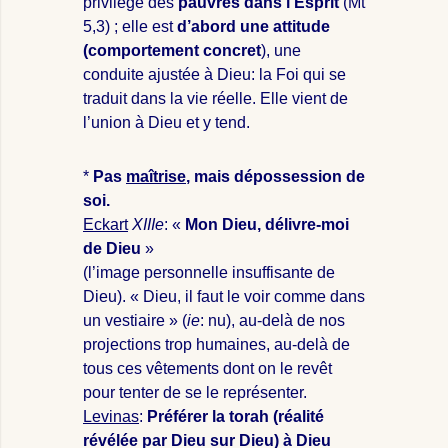
privilège des
pauvres dans l’Esprit
(Mt
5
,3) ; elle est
d’abord une attitude
(comportement concret
), une
conduite ajustée à Dieu: la Foi qui se
traduit dans la vie réelle. Elle vient de
l’union à Dieu et y tend.
*
Pas
maîtrise
, mais dépossession de
soi.
Eckart
XIIIe
: «
Mon Dieu, délivre-moi
de Dieu
»
(l’image personnelle insuffisante de
Dieu). « Dieu, il faut le voir comme dans
un vestiaire » (
ie
: nu), au-delà de nos
projections trop humaines, au-delà de
tous ces vêtements dont on le revêt
pour tenter de se le représenter.
Levinas
:
Préférer la torah (réalité
révélée par Dieu sur Dieu) à Dieu