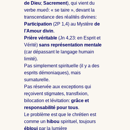
de Dieu
;
Sacrement
), qui vient du
verbe
mueô
: « se taire », devant la
transcendance des réalités divines:
Participation
(2P 1
,4)
au
Mystère
de
l’Amour divin
.
Prière véritable
(Jn 4
,23: en Esprit et
Vérité)
sans représentation mentale
(car dépassant le langage humain
limité).
Pas simplement spirituelle (il y a des
esprits démoniaques), mais
surnaturelle.
Pas réservée aux exceptions qui
reçoivent stigmates, transfixion,
bilocation et lévitation:
grâce et
responsabilité pour tous
.
Le problème est que le chrétien est
comme un
hibou
spirituel, toujours
ébloui
par la lumière