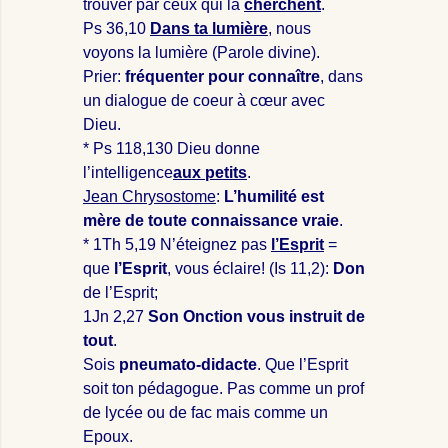
trouver par ceux qui la
cherchent
.
Ps 36
,10
Dans ta lumière
, nous
voyons la lumière (Parole divine).
Prier:
fréquenter pour connaître
, dans
un dialogue de coeur à cœur avec
Dieu.
* Ps 118
,130 Dieu donne
l’intelligence
aux petits
.
Jean Chrysostome
:
L’humilité est
mère de toute connaissance vraie
.
* 1Th 5
,19 N’éteignez pas
l’Esprit
=
que
l’Esprit
, vous éclaire! (Is 11
,2):
Don
de l’Esprit;
1Jn 2
,27
Son Onction vous instruit de
tout
.
Sois
pneumato-didacte
. Que l’Esprit
soit ton pédagogue. Pas comme un prof
de lycée ou de fac mais comme un
Epoux.