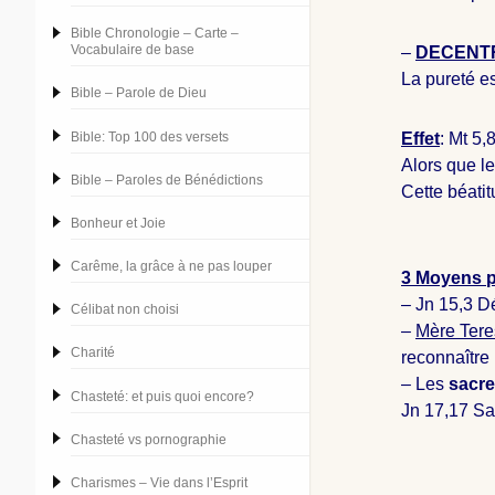
Bible Chronologie – Carte –
Vocabulaire de base
–
DECENTR
La pureté es
Bible – Parole de Dieu
Bible: Top 100 des versets
Effet
: Mt 5
,
Alors que l
Bible – Paroles de Bénédictions
Cette béatit
Bonheur et Joie
Carême, la grâce à ne pas louper
3 Moyens p
– Jn 15
,3 D
Célibat non choisi
–
Mère Tere
Charité
reconnaître 
– Les
sacre
Chasteté: et puis quoi encore?
Jn 17
,17 Sa
Chasteté vs pornographie
Charismes – Vie dans l’Esprit