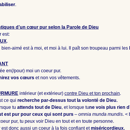
biliser
.
stiques d’un cœur pur selon la Parole de Dieu
 est:
UX
.
bien-aimé est à moi, et moi à lui. Il paît son troupeau parmi les
ANT
ée en(/pour) moi un coeur pur.
irez vos cœurs
et non vos vêtements.
URMURE
intérieur (et extérieur)
contre Dieu et ton prochain
.
st ce qui
recherche par-dessus tout la volonté de Dieu.
orsque tu
attends tout de Dieu
, et lorsque tu
ne vois plus rien d
t est pur pour ceux qui sont purs
–
omnia munda mundis
. <
coeur pur, tu peux voir Dieu en tout et en toute personne.
est donc aussi un coeur à la fois confiant et
miséricordieux.