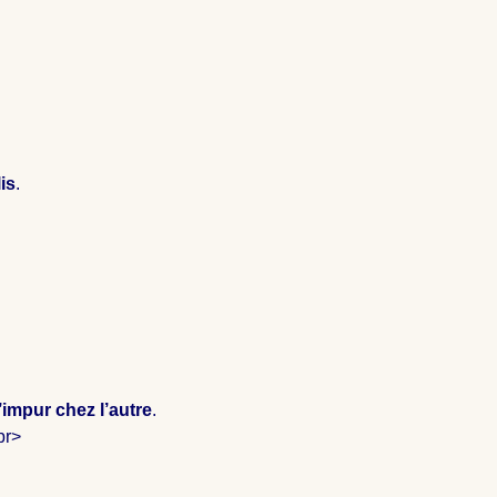
lis
.
’impur chez l’autre
.
 br>