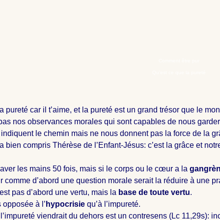
Comment être pur
Qu’est ce que la pureté
a pureté car il t’aime, et la pureté est un grand trésor que le m
pas nos observances morales qui sont capables de nous garder
 indiquent le chemin mais ne nous donnent pas la force de la g
a bien compris Thérèse de l’Enfant-Jésus: c’est la grâce et notr
aver les mains 50 fois, mais si le corps ou le cœur a la
gangrè
r comme d’abord une question morale serait la réduire à une pra
’est pas d’abord une vertu, mais la
base de toute vertu
.
s opposée à l’
hypocrisie
qu’à l’impureté.
’impureté viendrait du dehors est un contresens (Lc 11,29s): in