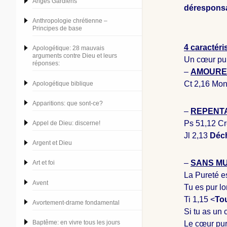
Anges Gardiens
déresponsa
Anthropologie chrétienne –
Principes de base
4 caractéri
Apologétique: 28 mauvais
arguments contre Dieu et leurs
Un cœur pur
réponses:
–
AMOURE
Ct 2,16 Mon 
Apologétique biblique
Apparitions: que sont-ce?
–
REPENT
Ps 51
,12 Cr
Appel de Dieu: discerne!
Jl 2
,13
Déch
Argent et Dieu
–
SANS M
Art et foi
La Pureté e
Avent
Tu es pur l
Ti 1
,15 <
Tou
Avortement-drame fondamental
Si tu as un 
Baptême: en vivre tous les jours
Le cœur pur 