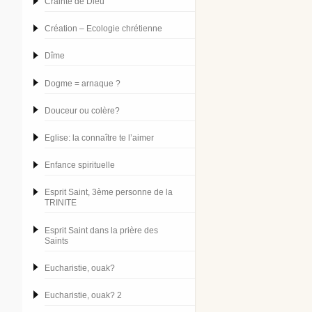
Crainte de Dieu
Création – Ecologie chrétienne
Dîme
Dogme = arnaque ?
Douceur ou colère?
Eglise: la connaître te l’aimer
Enfance spirituelle
Esprit Saint, 3ème personne de la
TRINITE
Esprit Saint dans la prière des
Saints
Eucharistie, ouak?
Eucharistie, ouak? 2