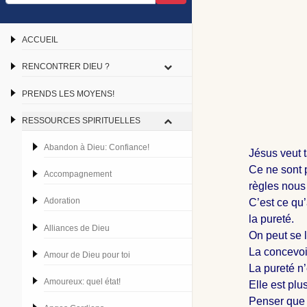
ACCUEIL
RENCONTRER DIEU ?
PRENDS LES MOYENS!
RESSOURCES SPIRITUELLES
Abandon à Dieu: Confiance!
Jésus veut t
Ce ne sont 
Accompagnement
règles nous
Adoration
C’est ce qu’
la pureté.
Alliances de Dieu
On peut se l
La concevoi
Amour de Dieu pour toi
La pureté n
Amoureux: quel état!
Elle est plu
Penser que l