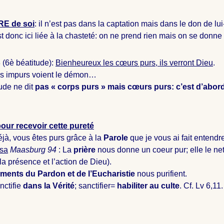
E de soi
: il n’est pas dans la captation mais dans le don de l
t donc ici liée à la chasteté: on ne prend rien mais on se donne
8 (6è béatitude):
Bienheureux les cœurs purs, ils verront Dieu
.
es impurs voient le démon…
ude ne dit
pas « corps purs » mais cœurs purs: c’est d’abord l
our recevoir cette pureté
éjà, vous êtes purs grâce à la
Parole
que je vous ai fait entendr
sa
Maasburg 94
: La
prière
nous donne un coeur pur; elle le net
la présence et l’action de Dieu).
ments du Pardon et de l’Eucharistie
nous purifient.
nctifie
dans la Vérité
; sanctifier=
habiliter au culte
. Cf. Lv 6
,11.