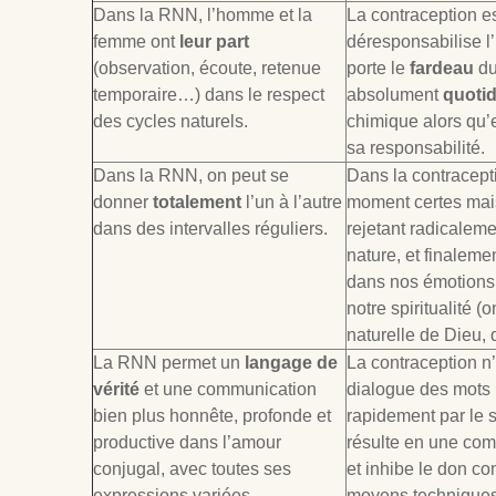
Dans la RNN, l’homme et la
La contraception e
femme ont
leur part
déresponsabilise 
(observation, écoute, retenue
porte le
fardeau
du
temporaire…) dans le respect
absolument
quoti
des cycles naturels.
chimique alors qu’e
sa responsabilité.
Dans la RNN, on peut se
Dans la contracept
donner
totalement
l’un à l’autre
moment certes mai
dans des intervalles réguliers.
rejetant radicaleme
nature, et finaleme
dans nos émotions (
notre spiritualité (
naturelle de Dieu,
La RNN permet un
langage de
La contraception n
vérité
et une communication
dialogue des mots m
bien plus honnête, profonde et
rapidement par le 
productive dans l’amour
résulte en une comm
conjugal, avec toutes ses
et inhibe le don co
expressions variées
moyens techniques.