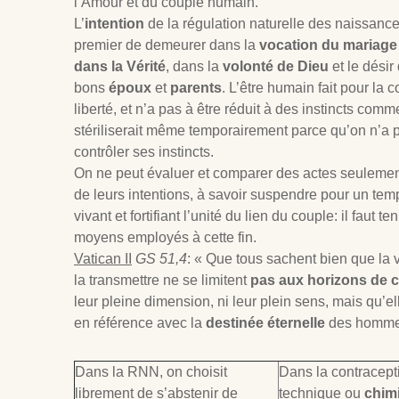
l’Amour et du couple humain.
L’
intention
de la régulation naturelle des naissances
premier de demeurer dans la
vocation du mariage
dans la Vérité
, dans la
volonté de Dieu
et le désir
bons
époux
et
parents
. L’être humain fait pour la
liberté, et n’a pas à être réduit à des instincts com
stériliserait même temporairement parce qu’on n’a 
contrôler ses instincts.
On ne peut évaluer et comparer des actes seulement
de leurs intentions, à savoir suspendre pour un temp
vivant et fortifiant l’unité du lien du couple: il faut 
moyens employés à cette fin.
Vatican II
GS 51,4
: « Que tous sachent bien que la 
la transmettre ne se limitent
pas aux horizons de 
leur pleine dimension, ni leur plein sens, mais qu’el
en référence avec la
destinée éternelle
des homme
Dans la RNN, on choisit
Dans la contraceptio
librement de s’abstenir de
technique ou
chim