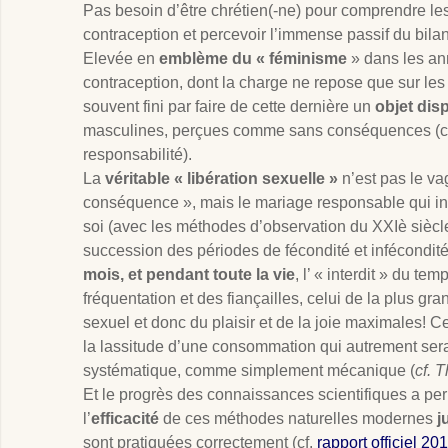
Pas besoin d’être chrétien(-ne) pour comprendre les 
contraception et percevoir l’immense passif du bila
Elevée en
emblème du « féminisme
» dans les an
contraception, dont la charge ne repose que sur le
souvent fini par faire de cette dernière un
objet dis
masculines, perçues comme sans conséquences (c
responsabilité).
La
véritable « libération sexuelle »
n’est pas le v
conséquence », mais le mariage responsable qui in
soi (avec les méthodes d’observation du XXIè siècle)
succession des périodes de fécondité et infécondit
mois, et pendant toute la vie
, l’ « interdit » du te
fréquentation et des fiançailles, celui de la plus gr
sexuel et donc du plaisir et de la joie maximales! C
la lassitude d’une consommation qui autrement sera
systématique, comme simplement mécanique (
cf. 
Et le progrès des connaissances scientifiques a per
l’
efficacité
de ces méthodes naturelles modernes
j
sont pratiquées correctement (cf.
rapport officiel 20