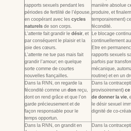
rapports sexuels pendant les
manière absolue ce
périodes de fertilité de l’épouse,
produire, et final
en coopérant avec les
cycles
temporairement) ce
naturels
de son corps.
fécondité.
L’attente fait grandir le
désir
, et
Le blocage continue
par conséquent le plaisir et la
continuellement aus
joie des cœurs.
Etre en permanenc
L’attente ne tue pas mais fait
rapports sexuels s
grandir l’amour; en quelque
parfois par transfo
sorte comme de courtes
mécanique, automat
nouvelles fiançailles.
routine) et en un dro
Dans la RNN, on regarde la
Dans la contracept
fécondité comme un
don
reçu,
provisoirement)
ce
dont on rend grâce et que l’on
de donner la vie
, 
garde précieusement et de
le désir sexuel imm
façon responsable pour le
dignité de co-créa
temps opportun.
Dans la RNN, on grandit en
Dans la contracepti