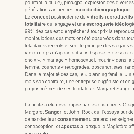
pourtant la pilule), pma/gpa, explosion des divorce
générations anciennes,
suicide démographique
,
Le
concept
postmoderne de «
droits reproductifs
totalitaire
du langage et une
escroquerie idéolog
99% des cas est d’empêcher à tout prix la reproducti
manipulations des mots ont été observées dans tou
totalitaires récents et sont le principe des slogans «
« mon corps m’appartient », « disposer » de son c
choix », « mariage » homosexuel, mourir « dans la d
femme, courants « rétrogrades, obscurantistes, ra
Dans la majorité des cas, le « planning familial » n’e
mais son contraire, une entreprise eugéniste et en g
propos mêmes de ses fondateurs Margaret Sanger e
La pilule a été développée par les chercheurs Greg
Margaret
Sanger
, et John Rock qui l’essaya sur 
demander
leur consentement
, prétendit enseigner 
contraception, et
apostasia
lorsque le Magistère aff
impossible.