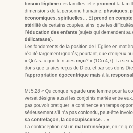
besoin légitime
des familles, elle
promeut
la famil
dimensions de la personne humaine:
physiques, p
économiques, spirituelles
… Et
prend en compte 
stérilité
de certains couples, ainsi que les difficult
l’
éducation des enfants
(sujets qui demandent au
délicatesse
).
Les fondements de la position de l’Eglise en matièr
réalité largement ignorés; pourtant, que d’enjeux hu
« Qu’as-tu que tu n’aies
reçu
? » (1Co 4
,7). La sexu
dons que tu aies reçus de Dieu, et par ses dons Di
l’
appropriation égocentrique mais
à la
responsab
Mt 5
,28 « Quiconque regarde
une
femme pour la c
verset désigne aussi les conjoints mariés entre eu
pas pouvoir pratiquer la continence en temps oppo
sérieusement s’il n’a pas confondu, peut-être involo
sa contrefaçon, la concupiscence
… »
La contraception est un
mal intrinsèque
, en ce qu’e