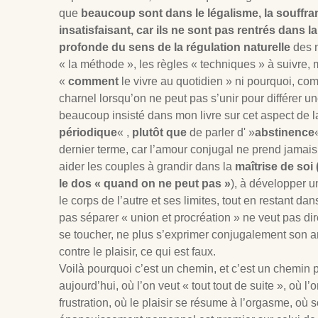
que
beaucoup sont dans le légalisme, la souffr
insatisfaisant, car ils ne sont pas rentrés dans
profonde du sens de la régulation naturelle
des n
« la méthode », les règles « techniques » à suivre, 
«
comment
le vivre au quotidien » ni pourquoi, c
charnel lorsqu’on ne peut pas s’unir pour différer u
beaucoup insisté dans mon livre sur cet aspect de 
périodique
« ,
plutôt que
de parler d' »
abstinence
dernier terme, car l’amour conjugal ne prend jama
aider les couples à grandir dans la
maîtrise de soi 
le dos « quand on ne peut pas »
), à développer u
le corps de l’autre et ses limites, tout en restant dan
pas séparer « union et procréation » ne veut pas dir
se toucher, ne plus s’exprimer conjugalement son am
contre le plaisir, ce qui est faux.
Voilà pourquoi c’est un chemin, et c’est un chemin pe
aujourd’hui, où l’on veut « tout tout de suite », où l
frustration, où le plaisir se résume à l’orgasme, où s