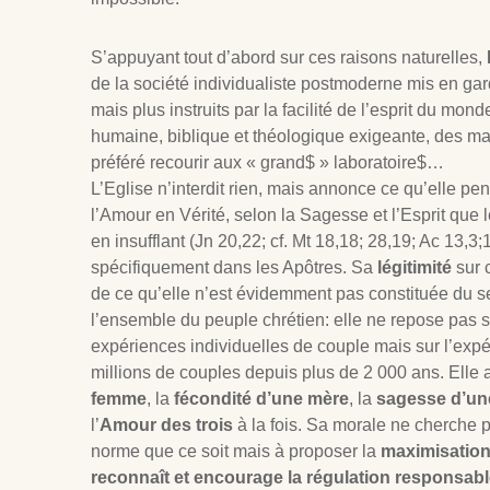
S’appuyant tout d’abord sur ces raisons naturelles,
de la société individualiste postmoderne mis en gar
mais plus instruits par la facilité de l’esprit du mo
humaine, biblique et théologique exigeante, des ma
préféré recourir aux « grand$ » laboratoire$…
L’Eglise n’interdit rien, mais annonce ce qu’elle pe
l’Amour en Vérité, selon la Sagesse et l’Esprit que l
en insufflant (Jn 20
,22; cf. Mt 18
,18; 28,19; Ac 13
,3;
spécifiquement dans les Apôtres. Sa
légitimité
sur 
de ce qu’elle n’est évidemment pas constituée du se
l’ensemble du peuple chrétien: elle ne repose pas 
expériences individuelles de couple mais sur l’exp
millions de couples depuis plus de 2 000 ans. Elle 
femme
, la
fécondité d’une mère
, la
sagesse d’un
l’
Amour des trois
à la fois. Sa morale ne cherche 
norme que ce soit mais à proposer la
maximisatio
reconnaît et encourage la régulation responsab