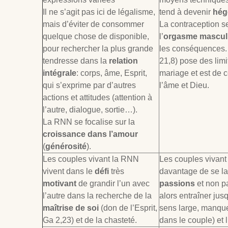
Il ne s’agit pas ici de légalisme,
tend à devenir
hég
mais d’éviter de consommer
La contraception s
quelque chose de disponible,
l’
orgasme mascul
pour rechercher la plus grande
les conséquences
tendresse dans la
relation
21,8) pose des limi
intégrale
: corps, âme, Esprit,
mariage et est de c
qui s’exprime par d’autres
l’âme et Dieu.
actions et attitudes (attention à
l’autre, dialogue, sortie…).
La RNN se focalise sur la
croissance dans l’amour
(
générosité
).
Les couples vivant la RNN
Les couples vivant 
vivent dans le
défi
très
davantage de se la
motivant
de grandir l’un avec
passions
et non pa
l’autre dans la recherche de la
alors entraîner jus
maîtrise de soi
(don de l’Esprit,
sens large, manque
Ga 2
,23) et de la chasteté.
dans le couple) et l