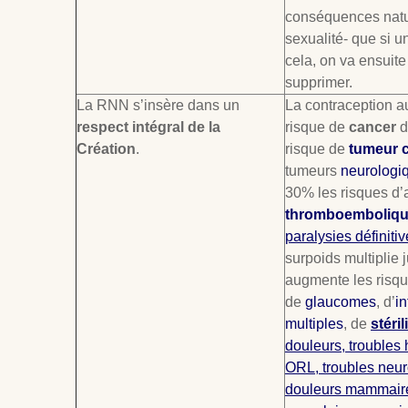
conséquences natur
sexualité- que si 
cela, on va ensuite
supprimer.
La RNN s’insère dans un
La contraception 
respect intégral de la
risque de
cancer
d
Création
.
risque de
tumeur c
tumeurs
neurologi
30% les risques d’
thromboemboliq
paralysies définiti
surpoids multiplie
augmente les risqu
de
glaucomes
, d’
i
multiples
, de
stéril
douleurs, troubles
ORL, troubles neur
douleurs mammair