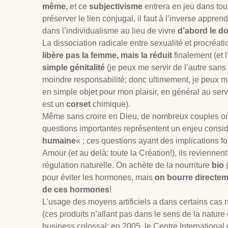
même
, et ce
subjectivisme
entrera en jeu dans tout
préserver le lien conjugal, il faut à l’inverse appren
dans l’individualisme au lieu de vivre
d’abord le d
La dissociation radicale entre sexualité et procréat
libère pas la femme, mais la réduit
finalement (et
simple génitalité
(je peux me servir de l’autre sans
moindre responsabilité; donc ultimement, je peux mêm
en simple objet pour mon plaisir, en général au serv
est un
corset
chimique).
Même sans croire en Dieu, de nombreux couples on
questions importantes représentent un enjeu consid
humaine
« ; ces questions ayant des implications 
Amour (et au delà: toute la Création!), ils revienne
régulation naturelle. On achète de la nourriture
bio
(
pour éviter les hormones, mais
on bourre directem
de ces hormones
!
L’usage des moyens artificiels a dans certains cas n
(ces produits n’allant pas dans le sens de la nature
business colossal: en 2005, le Centre International