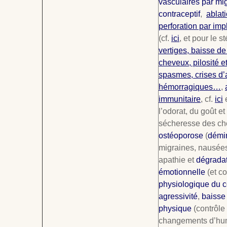
vasculaires par mig
contraceptif
,
ablat
perforation par impl
(cf.
ici
, et pour le s
vertiges, baisse de 
cheveux, pilosité e
spasmes, crises d’
hémorragiques…
,
immunitaire
, cf.
ici
l’odorat, du goût e
sécheresse des c
ostéoporose
(
démin
migraines, nausées
apathie et
dégradat
émotionnelle
(et co
physiologique du co
agressivité
,
baisse
physique
(contrôle d
changements d’hu