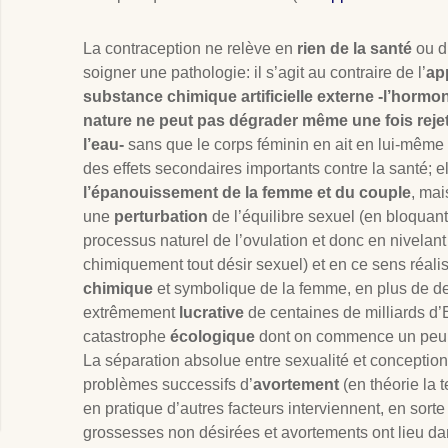
La contraception ne relève en
rien de la santé
ou d
soigner une pathologie: il s’agit au contraire de l’
ap
substance chimique artificielle externe -l’hormo
nature ne peut pas dégrader même une fois rejet
l’eau-
sans que le corps féminin en ait en lui-même
des effets secondaires importants contre la santé; e
l’épanouissement de la femme et du couple
, mai
une
perturbation
de l’équilibre sexuel (en bloquant
processus naturel de l’ovulation et donc en nivelant 
chimiquement tout désir sexuel) et en ce sens réal
chimique
et symbolique de la femme, en plus de de
extrêmement
lucrative
de centaines de milliards d’E
catastrophe
écologique
dont on commence un peu 
La séparation absolue entre sexualité et conception 
problèmes successifs d’
avortement
(en théorie la 
en pratique d’autres facteurs interviennent, en sorte
grossesses non désirées et avortements ont lieu dan