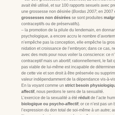
avait été utilisé, et sur 100 rapports sexuels avec pr
une grossesse non désirée (
Bordas 2007
; en 2007 
grossesses non désirées
se sont produites
malgr
contraceptifs ou de préservatifs).
– la promotion de la pilule du lendemain, en donnant
psychologique, a encore accru le nombre d’avorteme
n’empêche pas la conception, elle empêche la gross
nidation et croissance de l’embryon; dans ce cas, n
avec des mots pour nous voiler la conscience: ce n
contraceptif mais un abortif; rationnellement, le fait
pas viable de lui-même est incapable de détermine
de cette vie et son droit à être préservée ou suppri
valeur indépendamment de la dépendance vis-à-vis
En la voyant comme un
strict besoin physiologiq
affectif
, nous perdons le sens de la sexualité.
L’exercice de la sexualité a été
réduit
de l’acte hum
biologique ou psycho-affectif
; or ce n’est pas un
l’expression du don total de soi-même à un autre; 