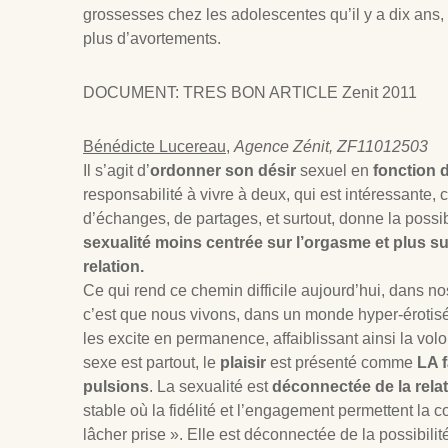
grossesses chez les adolescentes qu’il y a dix ans,
plus d’avortements.
DOCUMENT: TRES BON ARTICLE Zenit 2011
Bénédicte Lucereau
,
Agence Zénit, ZF11012503
Il s’agit d’
ordonner son désir
sexuel en
fonction 
responsabilité à vivre à deux, qui est intéressante,
d’échanges, de partages, et surtout, donne la possib
sexualité moins centrée sur l’orgasme et plus sur
relation.
Ce qui rend ce chemin difficile aujourd’hui, dans no
c’est que nous vivons, dans un monde hyper-érotisé,
les excite en permanence, affaiblissant ainsi la volo
sexe est partout, le
plaisir
est présenté comme
LA f
pulsions
. La sexualité est
déconnectée de la rela
stable où la fidélité et l’engagement permettent la 
lâcher prise ». Elle est déconnectée de la possibilité