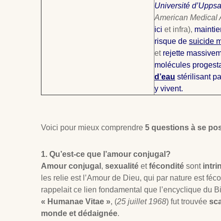
Université d’Upps
American Medical 
ici
et infra),
maintie
risque de
suicide m
et
rejette massive
molécules progesta
d’eau
stérilisant 
y vivent.
Voici pour mieux comprendre
5 questions à se po
1. Qu’est-ce que l’amour conjugal?
Amour conjugal
,
sexualité
et
fécondité
sont
intri
les relie est l’Amour de Dieu, qui par nature est féc
rappelait ce lien fondamental que l’encyclique du 
« Humanae Vitae »
, (
25 juillet 1968
) fut trouvée
sca
monde et dédaignée
.