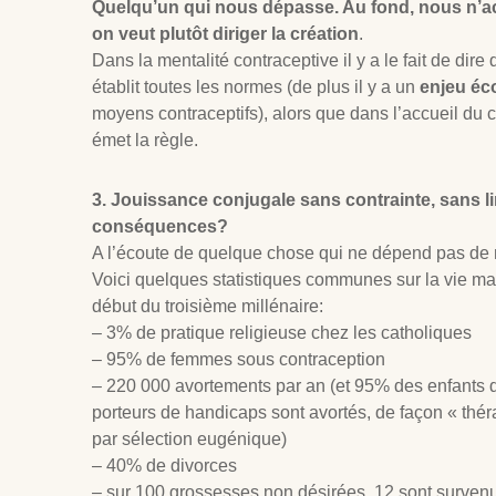
Quelqu’un qui nous dépasse. Au fond, nous n’acc
on veut plutôt diriger la création
.
Dans la mentalité contraceptive il y a le fait de dire
établit toutes les normes (de plus il y a un
enjeu é
moyens contraceptifs), alors que dans l’accueil du c
émet la règle.
3. Jouissance conjugale sans contrainte, sans li
conséquences?
A l’écoute de quelque chose qui ne dépend pas de 
Voici quelques statistiques communes sur la vie m
début du troisième millénaire:
– 3% de pratique religieuse chez les catholiques
– 95% de femmes sous contraception
– 220 000 avortements par an (et 95% des enfants
porteurs de handicaps sont avortés, de façon « théra
par sélection eugénique)
– 40% de divorces
– sur 100 grossesses non désirées, 12 sont survenu