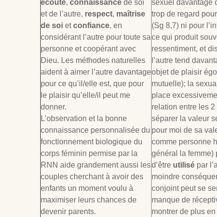
écoute
,
connaissance
de soi
sexuel davantage 
et de l’autre,
respect
,
maîtrise
trop de regard pour
de soi
et
confiance
, en
(Sg 8,7) ni pour l’i
considérant l’autre pour toute sa
ce qui produit sou
personne et coopérant avec
ressentiment, et di
Dieu. Les méthodes naturelles
l’autre tend davan
aident à aimer l’autre davantage
objet de plaisir égo
pour ce qu’il/elle est, que pour
mutuelle); la sexua
le plaisir qu’elle/il peut me
place excessiveme
donner.
relation entre les 
L’observation et la bonne
séparer la valeur s
connaissance personnalisée du
pour moi de sa vale
fonctionnement biologique du
comme personne hu
corps féminin permise par la
général la femme) 
RNN aide grandement aussi les
d’être
utilisé
par l’
couples cherchant à avoir des
moindre conséquence
enfants un moment voulu à
conjoint peut se se
maximiser leurs chances de
manque de réceptiv
devenir parents.
montrer de plus en 