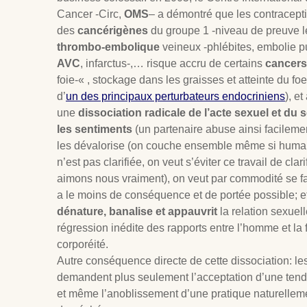
Cancer -Circ,
OMS
– a démontré que les contraceptif
des
cancérigènes
du groupe 1 -niveau de preuve l
thrombo-embolique
veineux -phlébites, embolie pu
AVC
, infarctus-,… risque accru de certains
cancers
foie-« , stockage dans les graisses et atteinte du foetu
d’
un des principaux perturbateurs endocriniens
), e
une
dissociation radicale de l’acte sexuel et du
les sentiments
(un partenaire abuse ainsi facilemen
les dévalorise (on couche ensemble même si humai
n’est pas clarifiée, on veut s’éviter ce travail de cla
aimons nous vraiment), on veut par commodité se fai
a le moins de conséquence et de portée possible; et
dénature, banalise et appauvrit
la relation sexuel
régression inédite des rapports entre l’homme et la
corporéité.
Autre conséquence directe de cette dissociation: le
demandent plus seulement l’acceptation d’une tend
et même l’anoblissement d’une pratique naturelleme