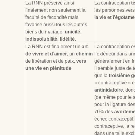
La RNN préserve ainsi
La contraception
t
finalement non seulement la
les personnes ver
faculté de fécondité mais
la vie et l’égoïsme
favorise aussi tous les autres
biens du mariage:
unicité
,
indissolubilité
,
fidélité
.
La RNN est finalement un
art
La contraception es
de vivre et d’aimer
, un
chemin
l’extérieur dans un
de libération et de paix,
vers
généralement en fru
une vie en plénitude
.
Il semble juste de 
que la
troisième g
« contraceptive » e
antinidatoire
, don
(de même pour le st
pour la ligature de
70% des
avortem
échec contraceptif:
contraceptive, la r
dans une telle excl