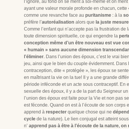
l’ignore, au fond on se ment à soi-même et on ment à
ayant une valeur morale profonde en chacun, cette «
comme une revanche face au
puritanisme
: à la
so
préfère l’
autoréalisation
alors que
la juste mesur
Comme l’enfant qui n’accepte pas la frustration de la
toute dimension spirituelle, ce qui engendre la
pert
conception même d’un être nouveau est vue c
« humain » sans aucune dimension transcenda
l’éliminer
. Dans l’union des époux, c’est le vrai bie
jeu, ainsi que le bien du couple évidemment. Dans l
contraception, dite « protégée », les époux se sente
en maîtrisant la vie on la tue! Il y a une grande diff
période inféconde et un acte sous contraceptif. En ef
sexuelle des époux, il y a de la part du Seigneur un 
l’union des époux est faite pour la Vie et non pas
est féconde. Quand on est à l’écoute de son corps e
apprend à
respecter
quelque chose qui ne
dépend 
cycle
de la nature). Le lien conjugal est atteint so
n’
apprend pas à être à l’écoute de la nature, on 