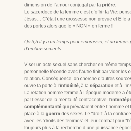
dimension de l’amour conjugal par la
prière
.
Le sacerdoce de la femme c’est d’offrir la Vie: pen
Jésus… C’était une grossesse non prévue et Elle a 
des portes alors que le « NON » en ferme !!!
Qo 3,5 Il y a un temps pour embrasser, et un temps 
d’embrassements.
Viser un acte sexuel sans chercher en même temp
personnelle féconde avec l’autre finit par vider les c
relation. Conséquence: on cherche d’autres sources
ouvre la porte à l’
infidélité
, à la
séparation
et à l’in
La relation homme-femme à l’époque moderne a é
par l’essor de la mentalité contraceptive: l’
interdép
complémentarité
qui prévalaient entre l’homme et 
place à la
guerre
des sexes. Le “droit” à la contrace
avec les “droits des femmes” et leur combat pour “l
toujours plus à la recherche d’une jouissance égoc