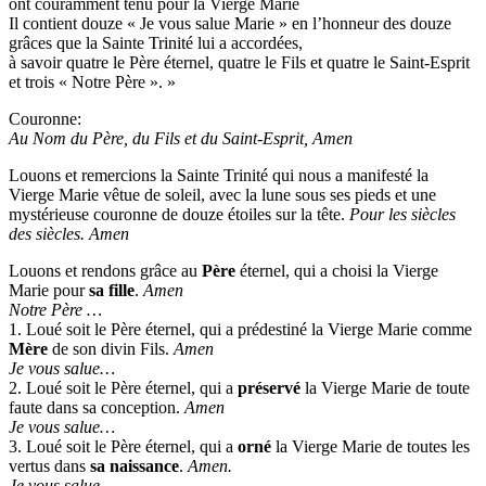
ont couramment tenu pour la Vierge Marie
Il contient douze « Je vous salue Marie » en l’honneur des douze
grâces que la Sainte Trinité lui a accordées,
à savoir quatre le Père éternel, quatre le Fils et quatre le Saint-Esprit
et trois « Notre Père ». »
Couronne:
Au Nom du Père, du Fils et du Saint-Esprit, Amen
Louons et remercions la Sainte Trinité qui nous a manifesté la
Vierge Marie vêtue de soleil, avec la lune sous ses pieds et une
mystérieuse couronne de douze étoiles sur la tête.
Pour les siècles
des siècles. Amen
Louons et rendons grâce au
Père
éternel, qui a choisi la Vierge
Marie pour
sa fille
.
Amen
Notre Père …
1. Loué soit le Père éternel, qui a prédestiné la Vierge Marie comme
Mère
de son divin Fils.
Amen
Je vous salue…
2. Loué soit le Père éternel, qui a
préservé
la Vierge Marie de toute
faute dans sa conception.
Amen
Je vous salue…
3. Loué soit le Père éternel, qui a
orné
la Vierge Marie de toutes les
vertus dans
sa naissance
.
Amen.
Je vous salue…