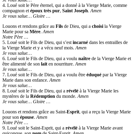
4. Loué soit le Père éternel, qui a donné à la Vierge Marie, comme
compagnon et
époux très pur
,
Saint Joseph
.
Amen
Je vous salue… Gloire …
Louons et rendons grâce au
Fils
de Dieu, qui a
choisi
la Vierge
Marie pour sa
Mère
.
Amen
Notre Père …
5. Loué soit le Fils de Dieu, qui s’est
incarné
dans les entrailles de
la Vierge Marie et y a vécu neuf mois.
Amen
Je vous salue…
6. Loué soit le Fils de Dieu, qui a voulu
naître
de la Vierge Marie et
être alimenté de son
lait
en nourriture
.
Amen
Je vous salue…
7. Loué soit le Fils de Dieu, qui a voulu être
éduqué
par la Vierge
Marie dans son enfance.
Amen
Je vous salue…
8. Loué soit le Fils de Dieu, qui a
révélé
à la Vierge Marie les
mystères de la
Rédemption
du monde.
Amen
Je vous salue… Gloire …
Louons et rendons grâce au
Saint-
Esprit
, qui a reçu la Vierge Marie
pour son
épouse
.
Amen
Notre Père …
9. Loué soit le Saint-Esprit, qui a
révélé
à la Vierge Marie avant
quiconque, son
nom
de Saint-Esprit.
Amen