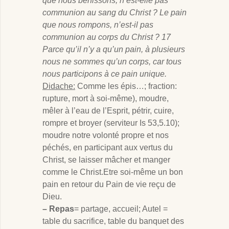
que nous bénissons, n’est-elle pas
communion au sang du Christ ? Le pain
que nous rompons, n’est-il pas
communion au corps du Christ ? 17
Parce qu’il n’y a qu’un pain, à plusieurs
nous ne sommes qu’un corps, car tous
nous participons à ce pain unique.
Didache:
Comme les épis…; fraction:
rupture, mort à soi-même), moudre,
mêler à l’eau de l’Esprit, pétrir, cuire,
rompre et broyer (serviteur Is 53
,5.10);
moudre notre volonté propre et nos
péchés, en participant aux vertus du
Christ, se laisser mâcher et manger
comme le Christ.Etre soi-même un bon
pain en retour du Pain de vie reçu de
Dieu.
– Repas
= partage, accueil; Autel =
table du sacrifice, table du banquet des