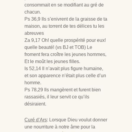
consommait en se modifiant au gré de
chacun.
Ps 36
,9 Ils s’enivrent de la graisse de ta
maison, au torrent de tes délices tu les
abreuves
Za 9,17 Oh! quelle prospérité pour eux!
quelle beauté! (vs BJ et TOB) Le
froment fera croître les jeunes hommes,
Et le moût les jeunes filles.
Is 52
,14 Il n’avait plus figure humaine,
et son apparence n’était plus celle d’un
homme.
Ps 78
,29 Ils mangèrent et furent bien
rassasiés, il leur servit ce qu’ils
désiraient.
Curé d’Ars
: Lorsque Dieu voulut donner
une nourriture à notre âme pour la