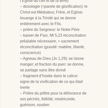
l’Eglise du ciel et de la terre)
– doxologie (=parole de glorification): le
Christ est Médiateur, Frère, et Eglise;
louange à la Trinité qui se donne
entièrement avec le Fils.
– prière du Seigneur: le Notre Père
– baiser de Paix. Mt 5
,23 réconciliation
préalable nécessaire, + sacrement
réconciliation (gravité: matière, liberté,
conscience)
– Agneau de Dieu (Jn 1
,29): se laisse
manger; et fraction du pain: se donne,
se partage sans être divisé
– fragment d’hostie dans le calice:
signe de la vivification de ce qui était
inerte
– Prière du prêtre pour la délivrance de
ses péchés, fidélité, miséricorde,
guérison, soutien