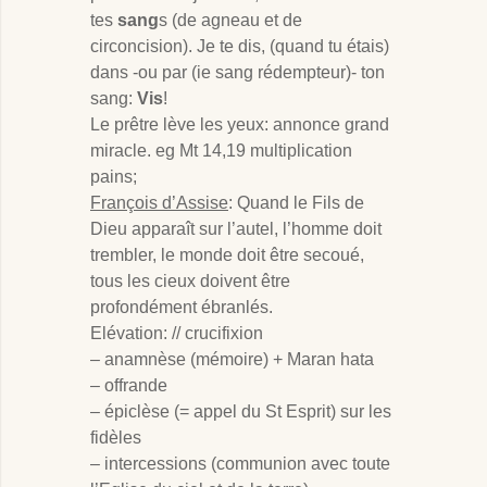
tes
sang
s (de agneau et de
circoncision). Je te dis, (quand tu étais)
dans -ou par (ie sang rédempteur)- ton
sang:
Vis
!
Le prêtre lève les yeux: annonce grand
miracle. eg Mt 14
,19 multiplication
pains;
François d’Assise
: Quand le Fils de
Dieu apparaît sur l’autel, l’homme doit
trembler, le monde doit être secoué,
tous les cieux doivent être
profondément ébranlés.
Elévation: // crucifixion
– anamnèse (mémoire) + Maran hata
– offrande
– épiclèse (= appel du St Esprit) sur les
fidèles
– intercessions (communion avec toute