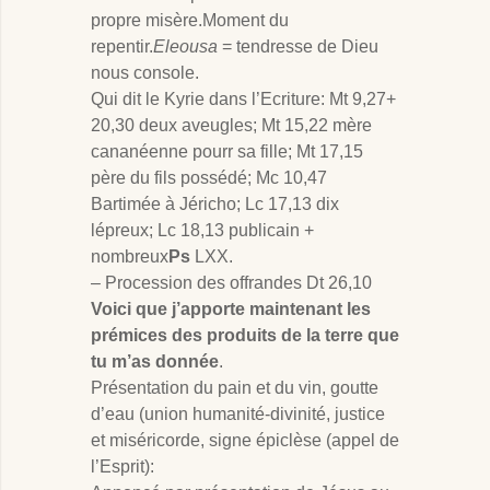
propre misère.Moment du
repentir.
Eleousa
= tendresse de Dieu
nous console.
Qui dit le Kyrie dans l’Ecriture: Mt 9
,27+
20,30 deux aveugles; Mt 15
,22 mère
cananéenne pourr sa fille; Mt 17
,15
père du fils possédé; Mc 10
,47
Bartimée à Jéricho; Lc 17,13 dix
lépreux; Lc 18,13 publicain +
nombreux
Ps
LXX.
– Procession des offrandes Dt 26
,10
Voici que j’apporte maintenant les
prémices des produits de la terre que
tu m’as donnée
.
Présentation du pain et du vin, goutte
d’eau (union humanité-divinité, justice
et miséricorde, signe épiclèse (appel de
l’Esprit):