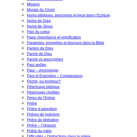
Mission
Morale du Christ
Noms bibliques: personnes et lieux dans l’Ecriture
Noms de Dieu
Noms de Jésus
Paix du coeur
Pape: importance et signification
Paraboles, proverbes et discours dans la Bible
Pardon de Dieu
Parole de Dieu
Parole vs apocryphes
Paul apôtre
Paul – chronologie
Paul et Evangiles – Comparaison
Péché, ou bonheur?
Pèlerinage biblique
Pèlerinage chrétien
Pères de l’Eglise
Prière
Prière d’adoration
Prières de guérison
Prière de libération
Prière – l’Oraison
Prière du cœur
Difficultés – Distractions dans la prière