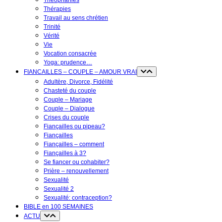
Théophanies
Thérapies
Travail au sens chrétien
Trinité
Vérité
Vie
Vocation consacrée
Yoga: prudence…
FIANCAILLES – COUPLE – AMOUR VRAI
Adultère, Divorce, Fidélité
Chasteté du couple
Couple – Mariage
Couple – Dialogue
Crises du couple
Fiançailles ou pipeau?
Fiançailles
Fiançailles – comment
Fiançailles à 3?
Se fiancer ou cohabiter?
Prière – renouvellement
Sexualité
Sexualité 2
Sexualité: contraception?
BIBLE en 100 SEMAINES
ACTU