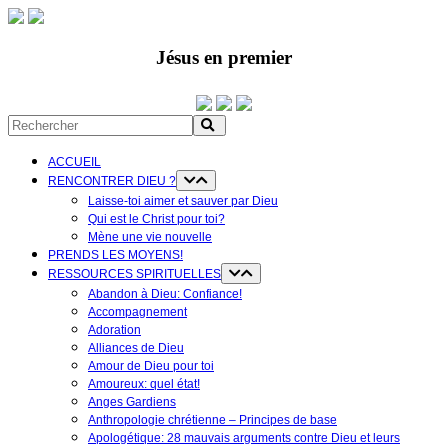
Jésus en premier
ACCUEIL
RENCONTRER DIEU ?
Laisse-toi aimer et sauver par Dieu
Qui est le Christ pour toi?
Mène une vie nouvelle
PRENDS LES MOYENS!
RESSOURCES SPIRITUELLES
Abandon à Dieu: Confiance!
Accompagnement
Adoration
Alliances de Dieu
Amour de Dieu pour toi
Amoureux: quel état!
Anges Gardiens
Anthropologie chrétienne – Principes de base
Apologétique: 28 mauvais arguments contre Dieu et leurs