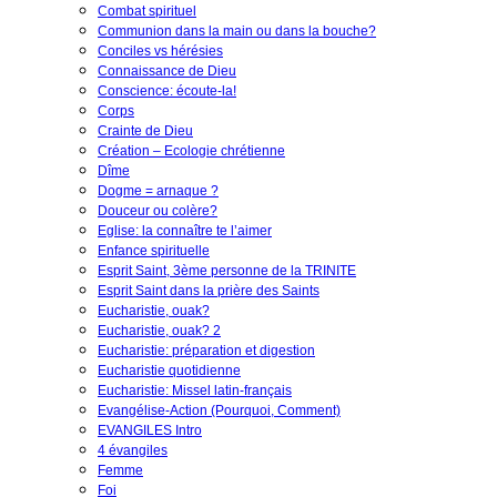
Combat spirituel
Communion dans la main ou dans la bouche?
Conciles vs hérésies
Connaissance de Dieu
Conscience: écoute-la!
Corps
Crainte de Dieu
Création – Ecologie chrétienne
Dîme
Dogme = arnaque ?
Douceur ou colère?
Eglise: la connaître te l’aimer
Enfance spirituelle
Esprit Saint, 3ème personne de la TRINITE
Esprit Saint dans la prière des Saints
Eucharistie, ouak?
Eucharistie, ouak? 2
Eucharistie: préparation et digestion
Eucharistie quotidienne
Eucharistie: Missel latin-français
Evangélise-Action (Pourquoi, Comment)
EVANGILES Intro
4 évangiles
Femme
Foi