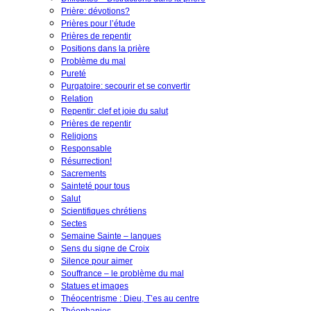
Prière: dévotions?
Prières pour l’étude
Prières de repentir
Positions dans la prière
Problème du mal
Pureté
Purgatoire: secourir et se convertir
Relation
Repentir: clef et joie du salut
Prières de repentir
Religions
Responsable
Résurrection!
Sacrements
Sainteté pour tous
Salut
Scientifiques chrétiens
Sectes
Semaine Sainte – langues
Sens du signe de Croix
Silence pour aimer
Souffrance – le problème du mal
Statues et images
Théocentrisme : Dieu, T’es au centre