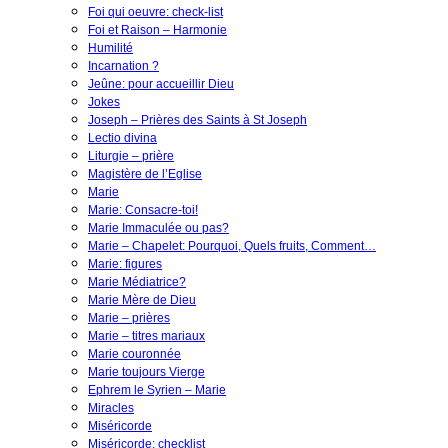
Foi qui oeuvre: check-list
Foi et Raison – Harmonie
Humilité
Incarnation ?
Jeûne: pour accueillir Dieu
Jokes
Joseph – Prières des Saints à St Joseph
Lectio divina
Liturgie – prière
Magistère de l’Eglise
Marie
Marie: Consacre-toi!
Marie Immaculée ou pas?
Marie – Chapelet: Pourquoi, Quels fruits, Comment…
Marie: figures
Marie Médiatrice?
Marie Mère de Dieu
Marie – prières
Marie – titres mariaux
Marie couronnée
Marie toujours Vierge
Ephrem le Syrien – Marie
Miracles
Miséricorde
Miséricorde: checklist