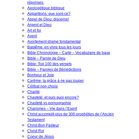
réponses:
Apologétique biblique
Apparitions: que sont-ce?
Appel de Dieu: discerne!
Argent et Dieu
Art et foi
Avent
Avortement-drame fondamental
Baptême: en vivre tous les jours
Bible Chronologie – Carte – Vocabulaire de base
Bible – Parole de Dieu
Bible: Top 100 des versets
Bible – Paroles de Bénédictions
Bonheur et Joie
Carême, la grâce à ne pas louper
Célibat non choisi
Charité
Chasteté: et puis quoi encore?
Chasteté vs pornographie
Charismes – Vie dans l’Esprit
Christ accomplit plus de 300 prophéties de l’Ancien
Testament
Christ Bon Pasteur
Christ Roi
Coeur de Jésus